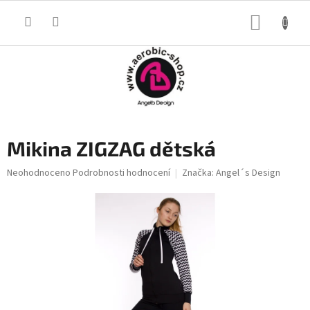
Přejít
na
NÁKUP
obsah
KOŠÍK
Mikina ZIGZAG dětská
Průměrné
Neohodnoceno
Podrobnosti hodnocení
Značka:
Angel´s Design
hodnocení
produktu
je
0,0
z
5
hvězdiček.