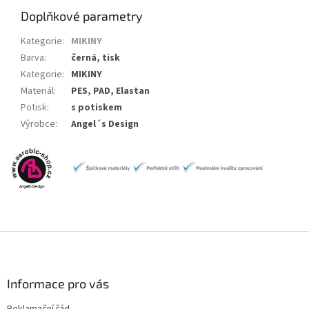
Doplňkové parametry
Kategorie
:
MIKINY
Barva
:
černá, tisk
Kategorie
:
MIKINY
Materiál
:
PES, PAD, Elastan
Potisk
:
s potiskem
Výrobce
:
Angel´s Design
Z
á
p
a
Informace pro vás
t