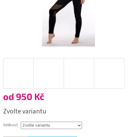
od
950 Kč
Měrná
Zvolte variantu
cena:
Velikost