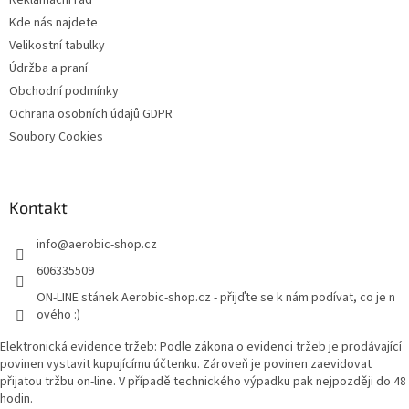
Reklamační řád
í
Kde nás najdete
Velikostní tabulky
Údržba a praní
Obchodní podmínky
Ochrana osobních údajů GDPR
Soubory Cookies
Kontakt
info
@
aerobic-shop.cz
606335509
ON-LINE stánek Aerobic-shop.cz - přijďte se k nám podívat, co je n
ového :)
Elektronická evidence tržeb: Podle zákona o evidenci tržeb je prodávající
povinen vystavit kupujícímu účtenku. Zároveň je povinen zaevidovat
přijatou tržbu on-line. V případě technického výpadku pak nejpozději do 48
hodin.