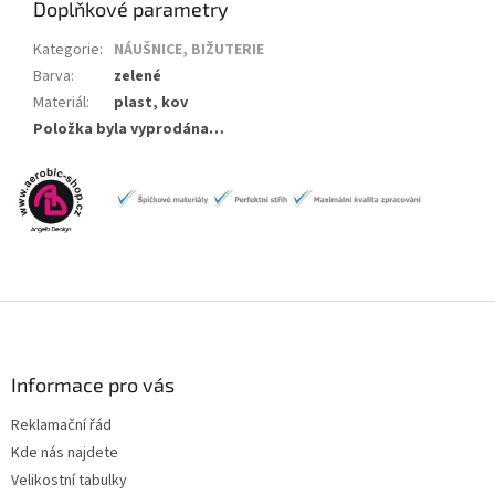
Doplňkové parametry
Kategorie
:
NÁUŠNICE, BIŽUTERIE
Barva
:
zelené
Materiál
:
plast, kov
Položka byla vyprodána…
Z
á
p
a
Informace pro vás
t
Reklamační řád
í
Kde nás najdete
Velikostní tabulky