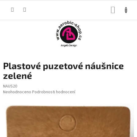
Přejít
na
NÁKUP
obsah
KOŠÍK
Plastové puzetové náušnice
zelené
NAUS20
Průměrné
Neohodnoceno
Podrobnosti hodnocení
hodnocení
produktu
je
0,0
z
5
hvězdiček.