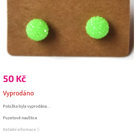
50 Kč
Měrná
Vyprodáno
cena:
Položka byla vyprodána…
Puzetové nauštice
Detailní informace