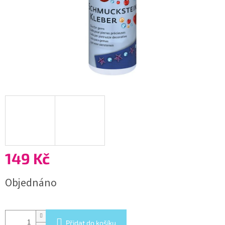
149 Kč
Měrná
Objednáno
cena:
Přidat do košíku