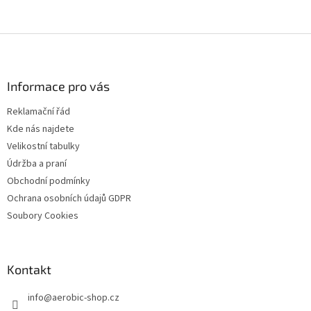
Z
á
p
a
Informace pro vás
t
Reklamační řád
í
Kde nás najdete
Velikostní tabulky
Údržba a praní
Obchodní podmínky
Ochrana osobních údajů GDPR
Soubory Cookies
Kontakt
info
@
aerobic-shop.cz