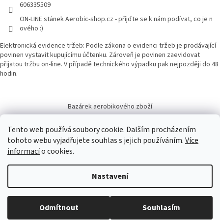
606335509
ON-LINE stánek Aerobic-shop.cz - přijďte se k nám podívat, co je n
ového :)
Elektronická evidence tržeb: Podle zákona o evidenci tržeb je prodávající
povinen vystavit kupujícímu účtenku. Zároveň je povinen zaevidovat
přijatou tržbu on-line. V případě technického výpadku pak nejpozději do 48
hodin.
Bazárek aerobikového zboží
Tento web používá soubory cookie. Dalším procházením
tohoto webu vyjadřujete souhlas s jejich používáním.
Více
informací
o cookies.
Vytvořil Shoptet
Nastavení
Copyright 2026
Aerobic-shop.cz
. Všechna práva vyhrazena.
Upravit
Odmítnout
Souhlasím
nastavení cookies