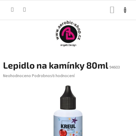
Přejít
na
NÁKUP
obsah
KOŠÍK
Lepidlo na kamínky 80ml
94603
Průměrné
Neohodnoceno
Podrobnosti hodnocení
hodnocení
produktu
je
0,0
z
5
hvězdiček.