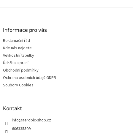
Z
á
p
a
Informace pro vás
t
Reklamační řád
í
Kde nás najdete
Velikostní tabulky
Údržba a praní
Obchodní podmínky
Ochrana osobních údajů GDPR
Soubory Cookies
Kontakt
info
@
aerobic-shop.cz
606335509