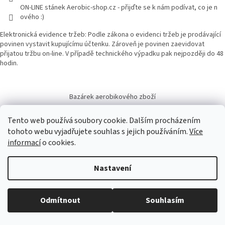
ON-LINE stánek Aerobic-shop.cz - přijďte se k nám podívat, co je n
ového :)
Elektronická evidence tržeb: Podle zákona o evidenci tržeb je prodávající
povinen vystavit kupujícímu účtenku. Zároveň je povinen zaevidovat
přijatou tržbu on-line. V případě technického výpadku pak nejpozději do 48
hodin.
Bazárek aerobikového zboží
Tento web používá soubory cookie. Dalším procházením
tohoto webu vyjadřujete souhlas s jejich používáním.
Více
informací
o cookies.
Vytvořil Shoptet
Nastavení
Copyright 2026
Aerobic-shop.cz
. Všechna práva vyhrazena.
Upravit
Odmítnout
Souhlasím
nastavení cookies