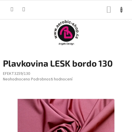
Přejít
na
NÁKUP
obsah
KOŠÍK
Plavkovina LESK bordo 130
EFEKT3259/130
Průměrné
Neohodnoceno
Podrobnosti hodnocení
hodnocení
produktu
je
0,0
z
5
hvězdiček.