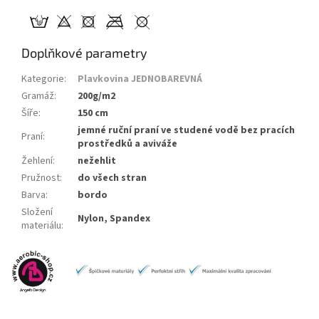
Doplňkové parametry
Kategorie
:
Plavkovina JEDNOBAREVNÁ
Gramáž
:
200g/m2
Šíře
:
150 cm
jemné ruční praní ve studené vodě bez pracích
Praní
:
prostředků a aviváže
Žehlení
:
nežehlit
Pružnost
:
do všech stran
Barva
:
bordo
Složení
Nylon, Spandex
materiálu
: