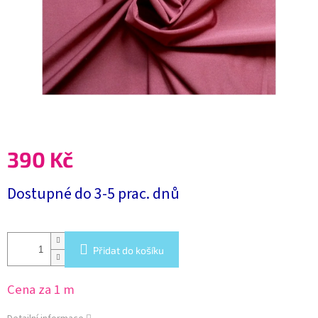
390 Kč
Měrná
Dostupné do 3-5 prac. dnů
cena:
Přidat do košíku
Cena za 1 m