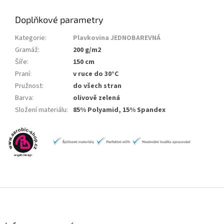
Doplňkové parametry
Kategorie
:
Plavkovina JEDNOBAREVNÁ
Gramáž
:
200 g/m2
Šíře
:
150 cm
Praní
:
v ruce do 30°C
Pružnost
:
do všech stran
Barva
:
olivově zelená
Složení materiálu
:
85% Polyamid, 15% Spandex
Z
á
p