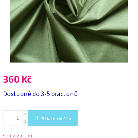
360 Kč
Měrná
Dostupné do 3-5 prac. dnů
cena:
Přidat do košíku
Cena za 1 m