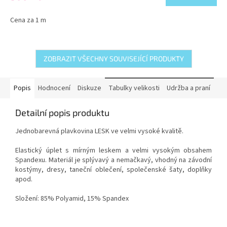
Cena za 1 m
ZOBRAZIT VŠECHNY SOUVISEJÍCÍ PRODUKTY
Popis
Hodnocení
Diskuze
Tabulky velikosti
Udržba a praní
Detailní popis produktu
Jednobarevná plavkovina LESK ve velmi vysoké kvalitě.
Elastický úplet s mírným leskem a velmi vysokým obsahem
Spandexu. Materiál je splývavý a nemačkavý, vhodný na závodní
kostýmy, dresy, taneční oblečení, společenské šaty, doplňky
apod.
Složení: 85% Polyamid, 15% Spandex