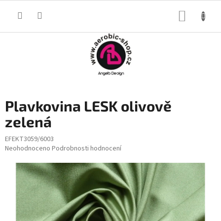
Přejít
na
NÁKUP
obsah
KOŠÍK
Plavkovina LESK olivově
zelená
EFEKT3059/6003
Průměrné
Neohodnoceno
Podrobnosti hodnocení
hodnocení
produktu
je
0,0
z
5
hvězdiček.