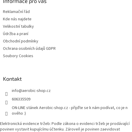
a
Informace pro vás
t
Reklamační řád
í
Kde nás najdete
Velikostní tabulky
Údržba a praní
Obchodní podmínky
Ochrana osobních údajů GDPR
Soubory Cookies
Kontakt
info
@
aerobic-shop.cz
606335509
ON-LINE stánek Aerobic-shop.cz - přijďte se k nám podívat, co je n
ového :)
Elektronická evidence tržeb: Podle zákona o evidenci tržeb je prodávající
povinen vystavit kupujícímu účtenku. Zároveň je povinen zaevidovat