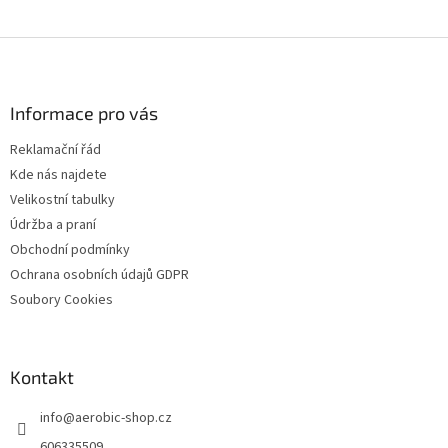
Z
á
p
a
Informace pro vás
t
Reklamační řád
í
Kde nás najdete
Velikostní tabulky
Údržba a praní
Obchodní podmínky
Ochrana osobních údajů GDPR
Soubory Cookies
Kontakt
info
@
aerobic-shop.cz
606335509