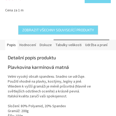
Cena za 1 m
ZOBRAZIT VŠECHNY SOUVISEJÍCÍ PRODUKTY
Popis
Hodnocení
Diskuze
Tabulky velikosti
Udržba a praní
Detailní popis produktu
Plavkovina karmínová matná
Velmi vysoký obsah spandexu. Snadno se udržuje.
Použití vhodné na plavky, kostýmy, legíny a jiné.
Vhledem k vyšší gramáži je méně průsvitná (hlavně ve
světlejších odstínech oceníte) a krásně pevná.
Italská kvalita zaručí vaši spokojenost.
Složení: 80% Polyamid, 20% Spandex
Gramáž: 200g
Šíře: 150g