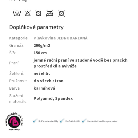
Doplňkové parametry
Kategorie
:
Plavkovina JEDNOBAREVNÁ
Gramáž
:
200g/m2
Šíře
:
150 cm
jemné ruční praní ve studené vodě bez pracích
Praní
:
prostředků a aviváže
Žehlení
:
nežehlit
Pružnost
:
do všech stran
Barva
:
karmínová
Složení
Polyamid, Spandex
materiálu
: