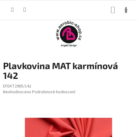
Přejít
na
NÁKUP
obsah
KOŠÍK
Plavkovina MAT karmínová
142
EFEKT2965/142
Průměrné
Neohodnoceno
Podrobnosti hodnocení
hodnocení
produktu
je
0,0
z
5
hvězdiček.