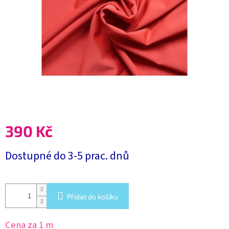
390 Kč
Měrná
Dostupné do 3-5 prac. dnů
cena:
Přidat do košíku
Cena za 1 m