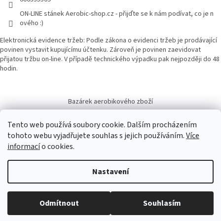
ON-LINE stánek Aerobic-shop.cz - přijďte se k nám podívat, co je n
ového :)
Elektronická evidence tržeb: Podle zákona o evidenci tržeb je prodávající
povinen vystavit kupujícímu účtenku. Zároveň je povinen zaevidovat
přijatou tržbu on-line. V případě technického výpadku pak nejpozději do 48
hodin.
Bazárek aerobikového zboží
Tento web používá soubory cookie. Dalším procházením
tohoto webu vyjadřujete souhlas s jejich používáním.
Více
informací
o cookies.
Vytvořil Shoptet
Nastavení
Copyright 2026
Aerobic-shop.cz
. Všechna práva vyhrazena.
Upravit
Odmítnout
Souhlasím
nastavení cookies