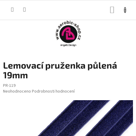
Přejít
na
NÁKUP
obsah
KOŠÍK
Lemovací pruženka půlená
19mm
PR-119
Průměrné
Neohodnoceno
Podrobnosti hodnocení
hodnocení
produktu
je
0,0
z
5
hvězdiček.