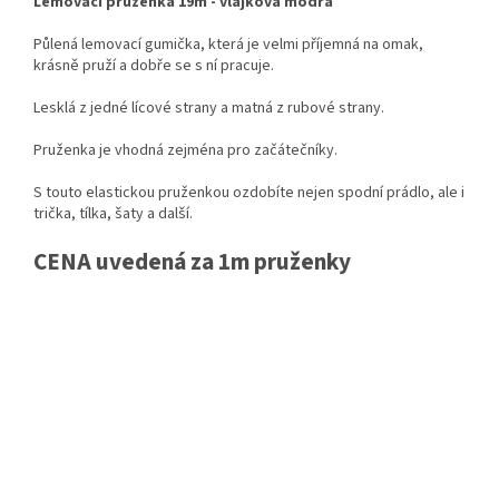
Lemovací pruženka 19m - vlajková modrá
Půlená lemovací gumička, která je velmi příjemná na omak,
krásně pruží a dobře se s ní pracuje.
Lesklá z jedné lícové strany a matná z rubové strany.
Pruženka je vhodná zejména pro začátečníky.
S touto elastickou pruženkou ozdobíte nejen spodní prádlo, ale i
trička, tílka, šaty a další.
CENA uvedená za 1m pruženky