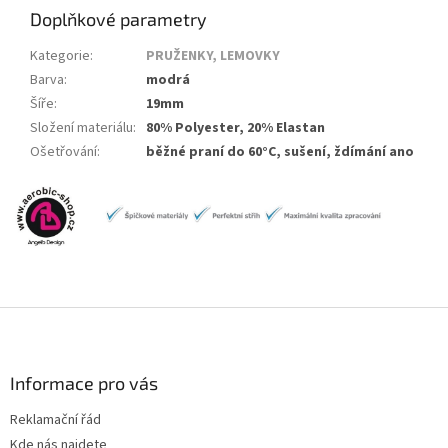
Doplňkové parametry
Kategorie
:
PRUŽENKY, LEMOVKY
Barva
:
modrá
Šíře
:
19mm
Složení materiálu
:
80% Polyester, 20% Elastan
Ošetřování
:
běžné praní do 60°C, sušení, ždímání ano
Z
á
p
a
Informace pro vás
t
Reklamační řád
í
Kde nás najdete