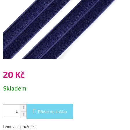
20 Kč
Měrná
Skladem
cena:
Přidat do košíku
Lemovací pruženka