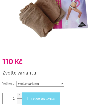
110 Kč
Měrná
Zvolte variantu
cena:
Velikost
Přidat do košíku