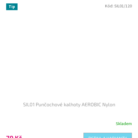
Kód:
SIL01/120
Tip
SIL01 Punčochové kalhoty AEROBIC Nylon
Skladem
Průměrné
hodnocení
produktu
70 Kč