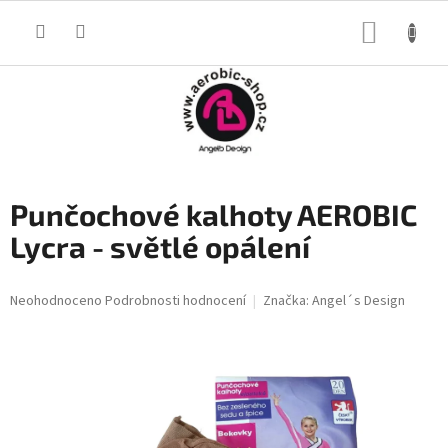
Přejít
na
NÁKUP
obsah
KOŠÍK
Punčochové kalhoty AEROBIC
Lycra - světlé opálení
Průměrné
Neohodnoceno
Podrobnosti hodnocení
Značka:
Angel´s Design
hodnocení
produktu
je
0,0
z
5
hvězdiček.