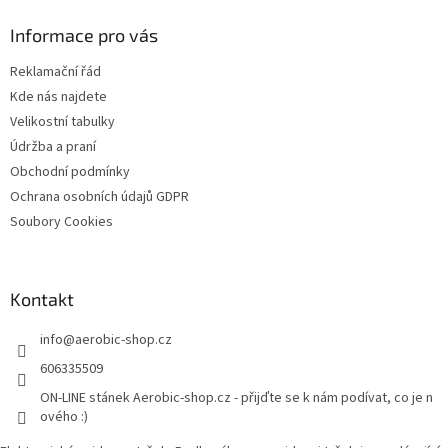
p
a
Informace pro vás
t
Reklamační řád
í
Kde nás najdete
Velikostní tabulky
Údržba a praní
Obchodní podmínky
Ochrana osobních údajů GDPR
Soubory Cookies
Kontakt
info
@
aerobic-shop.cz
606335509
ON-LINE stánek Aerobic-shop.cz - přijďte se k nám podívat, co je n
ového :)