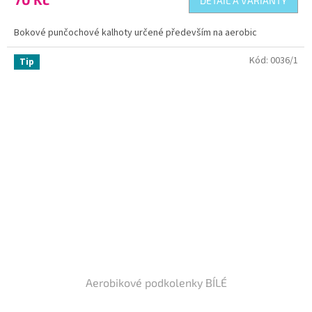
DETAIL A VARIANTY
je
5,0
Bokové punčochové kalhoty určené především na aerobic
z
5
Kód:
0036/1
hvězdiček.
Tip
Aerobikové podkolenky BÍLÉ