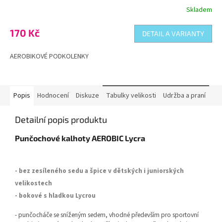
Skladem
Průměrné
hodnocení
produktu
170 Kč
DETAIL A VARIANTY
je
5,0
AEROBIKOVÉ PODKOLENKY
z
5
hvězdiček.
Popis
Hodnocení
Diskuze
Tabulky velikosti
Udržba a praní
Detailní popis produktu
Punčochové kalhoty AEROBIC Lycra
- bez zesíleného sedu a špice v dětských i juniorských
velikostech
- bokové s hladkou Lycrou
- punčocháče se sníženým sedem, vhodné především pro sportovní