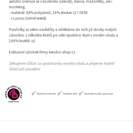
aerobic (nemusí se v kozkroku zašívat), dance, mažoretky, ale i
modeling.
- materiál: 84% polyamid, 16% elastan (17 DEN)
- s Lycrou (mírně lesklé)
Punčošky se velmi osvědčily a oblékáme do nich již stovky malých
závodnic z několika klubů po celé republice. Nyní v novém obalu a
100% kvalitě :o)
Exklusivní výrobek firmy Aerobic-shop.cz.
Děkujeme Elišce za spolutvorbu nového obalu a přejeme hodně
štěstí při závodění.
Z
á