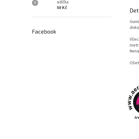
srdíčka
50 Kč
Det
Gumi
doko
Facebook
Všech
metr
Nenaš
Ošet