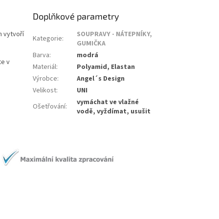
Doplňkové parametry
 vytvoří
SOUPRAVY - NÁTEPNÍKY,
Kategorie
:
GUMIČKA
Barva
:
modrá
te v
Materiál
:
Polyamid, Elastan
Výrobce
:
Angel´s Design
Velikost
:
UNI
vymáchat ve vlažné
Ošetřování
:
vodě, vyždímat, usušit