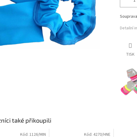
Souprav
Detailní 
TISK
níci také přikoupili
Kód:
1126/MIN
Kód:
4270/HNE