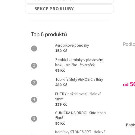
SEKCE PRO KLUBY
Top 6 produktů
Podl
Aerobikové ponožky
150 Kč
Zdobící kamínky v plastovém
boxu- srdíčko, čtvereček
69 Kč
Top kříž žlutý AEROBIC s flitry
5
od
490 Kč
FLITRY nažehlovací - fialová
5mm
129 Kč
GUMIČKA NA DRDOL Sirio neon
žlutá
90 Kč
Popi
Kamínky STONES ART - fialová