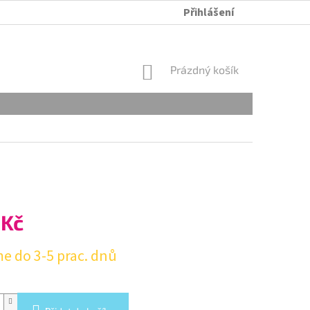
Přihlášení
ÚDRŽBA A PRANÍ
OBCHODNÍ PODMÍNKY
OCHRANA OSOB
NÁKUPNÍ
Prázdný košík
KOŠÍK
 Kč
e do 3-5 prac. dnů