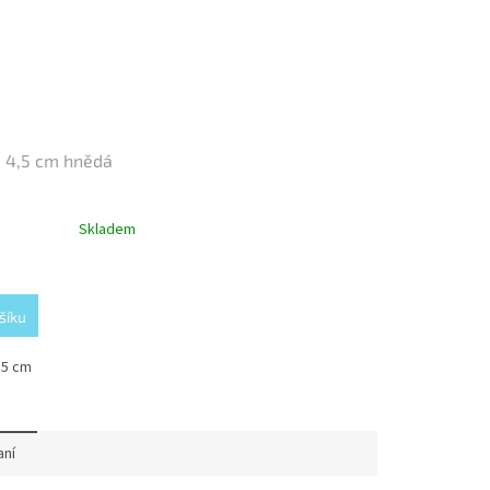
 4,5 cm hnědá
Skladem
šíku
,5 cm
aní