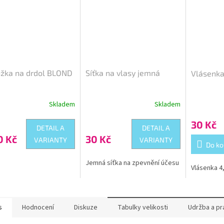
ožka na drdol BLOND
Síťka na vlasy jemná
Vlásenka
Skladem
Skladem
Průměrné
hodnocení
30 Kč
produktu
DETAIL A
DETAIL A
je
0 Kč
30 Kč
VARIANTY
VARIANTY
5,0
Do ko
z
5
Jemná síťka na zpevnění účesu
Vlásenka 4
hvězdiček.
s
Hodnocení
Diskuze
Tabulky velikosti
Udržba a pr