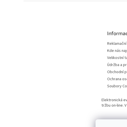
Z
á
p
a
t
Informac
í
Reklamační
Kde nás na
Velikostní t
Údržba a pr
Obchodní 
Ochrana os
Soubory Co
Elektronická e
tržbu on-line.