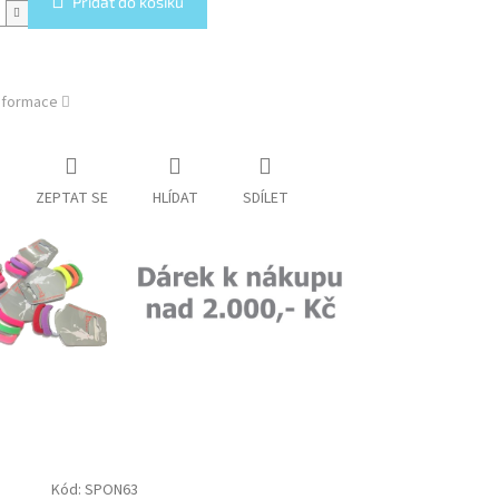
Přidat do košíku
a
informace
ZEPTAT SE
HLÍDAT
SDÍLET
Kód:
SPON63