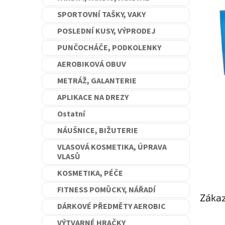
n
SPORTOVNÍ TAŠKY, VAKY
e
l
POSLEDNÍ KUSY, VÝPRODEJ
PUNČOCHÁČE, PODKOLENKY
AEROBIKOVÁ OBUV
METRÁŽ, GALANTERIE
APLIKACE NA DREZY
Ostatní
NÁUŠNICE, BIŽUTERIE
VLASOVÁ KOSMETIKA, ÚPRAVA
VLASŮ
KOSMETIKA, PÉČE
FITNESS POMŮCKY, NÁŘADÍ
Zákaz
DÁRKOVÉ PŘEDMĚTY AEROBIC
VÝTVARNÉ HRAČKY