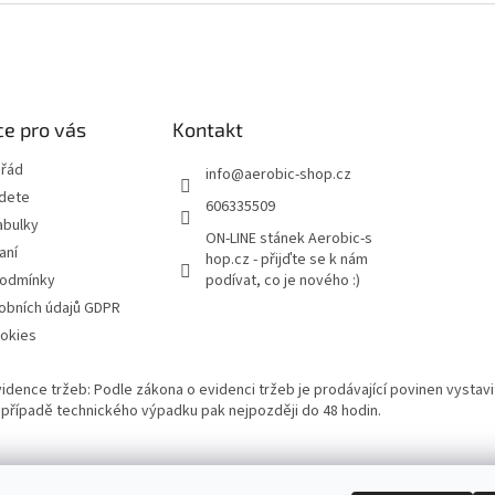
e pro vás
Kontakt
 řád
info
@
aerobic-shop.cz
jdete
606335509
abulky
ON-LINE stánek Aerobic-s
aní
hop.cz - přijďte se k nám
podmínky
podívat, co je nového :)
obních údajů GDPR
okies
vidence tržeb: Podle zákona o evidenci tržeb je prodávající povinen vystavi
 V případě technického výpadku pak nejpozději do 48 hodin.
Bazárek aerobikového zboží