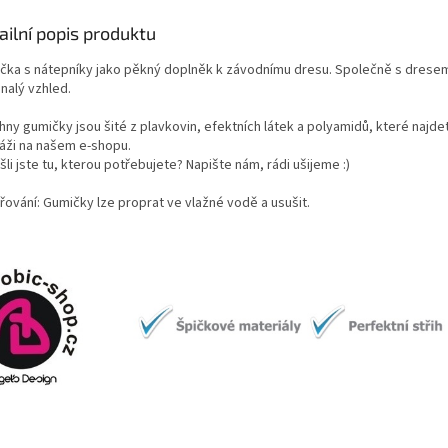
ailní popis produktu
čka s nátepníky jako pěkný doplněk k závodnímu dresu. Společně s dresem
nalý vzhled.
ny gumičky jsou šité z plavkovin, efektních látek a polyamidů, které najde
áži na našem e-shopu.
li jste tu, kterou potřebujete? Napište nám, rádi ušijeme :)
řování: Gumičky lze proprat ve vlažné vodě a usušit.