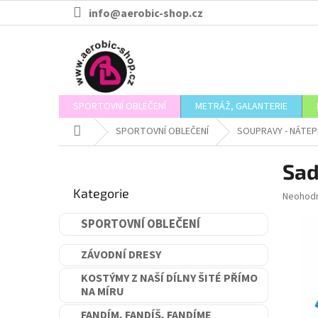
Přejít
info@aerobic-shop.cz
na
obsah
SPORTOVNÍ OBLEČENÍ
METRÁŽ, GALANTERIE
Domů
SPORTOVNÍ OBLEČENÍ
SOUPRAVY - NÁTEP
P
Sad
o
Přeskočit
s
Kategorie
kategorie
Průměr
Neohod
t
hodnoce
r
produkt
SPORTOVNÍ OBLEČENÍ
a
je
n
0,0
ZÁVODNÍ DRESY
n
z
5
í
KOSTÝMY Z NAŠÍ DÍLNY ŠITÉ PŘÍMO
hvězdič
NA MÍRU
p
a
FANDÍM, FANDÍŠ, FANDÍME