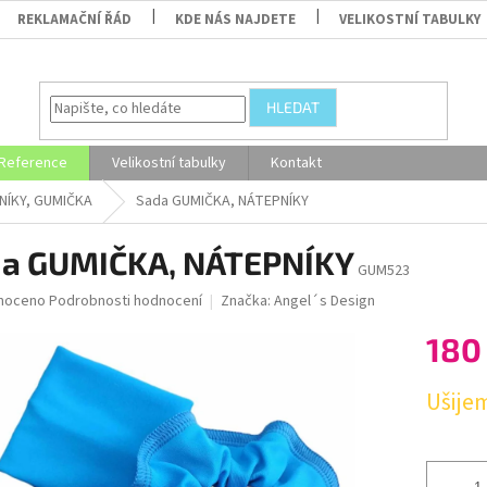
REKLAMAČNÍ ŘÁD
KDE NÁS NAJDETE
VELIKOSTNÍ TABULKY
HLEDAT
Reference
Velikostní tabulky
Kontakt
NÍKY, GUMIČKA
Sada GUMIČKA, NÁTEPNÍKY
a GUMIČKA, NÁTEPNÍKY
GUM523
né
noceno
Podrobnosti hodnocení
Značka:
Angel´s Design
ní
180
u
Měrná
Ušijem
cena:
ek.