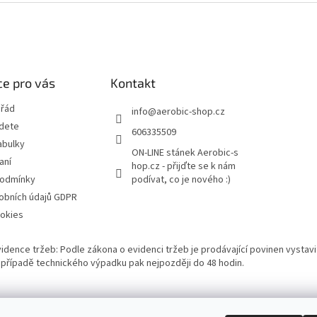
e pro vás
Kontakt
 řád
info
@
aerobic-shop.cz
jdete
606335509
abulky
ON-LINE stánek Aerobic-s
aní
hop.cz - přijďte se k nám
podmínky
podívat, co je nového :)
obních údajů GDPR
okies
vidence tržeb: Podle zákona o evidenci tržeb je prodávající povinen vystavi
 V případě technického výpadku pak nejpozději do 48 hodin.
Bazárek aerobikového zboží