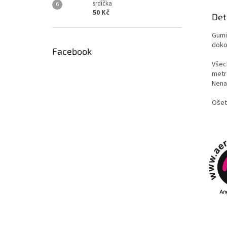
srdíčka
50 Kč
Det
Gumi
doko
Facebook
Všech
metr
Nenaš
Ošet