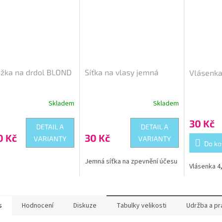
ožka na drdol BLOND
Síťka na vlasy jemná
Vlásenka
Skladem
Skladem
Průměrné
hodnocení
30 Kč
produktu
DETAIL A
DETAIL A
je
0 Kč
30 Kč
VARIANTY
VARIANTY
5,0
Do ko
z
5
Jemná síťka na zpevnění účesu
Vlásenka 4
hvězdiček.
s
Hodnocení
Diskuze
Tabulky velikosti
Udržba a pr