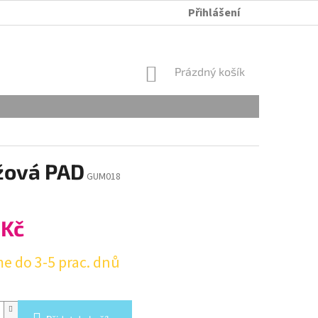
Přihlášení
ÚDRŽBA A PRANÍ
OBCHODNÍ PODMÍNKY
OCHRANA OSOB
NÁKUPNÍ
Prázdný košík
KOŠÍK
žová PAD
GUM018
 Kč
e do 3-5 prac. dnů