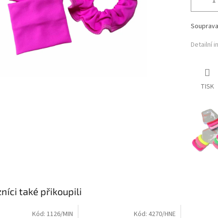
Souprava
Detailní 
TISK
níci také přikoupili
Kód:
1126/MIN
Kód:
4270/HNE