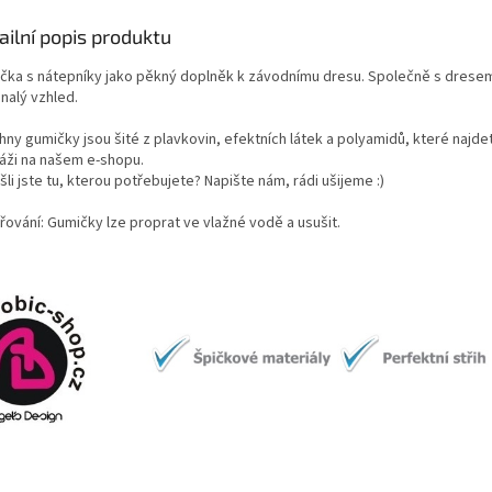
ailní popis produktu
čka s nátepníky jako pěkný doplněk k závodnímu dresu. Společně s dresem
nalý vzhled.
ny gumičky jsou šité z plavkovin, efektních látek a polyamidů, které najde
áži na našem e-shopu.
li jste tu, kterou potřebujete? Napište nám, rádi ušijeme :)
řování: Gumičky lze proprat ve vlažné vodě a usušit.