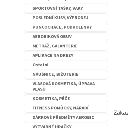
n
SPORTOVNÍ TAŠKY, VAKY
e
l
POSLEDNÍ KUSY, VÝPRODEJ
PUNČOCHÁČE, PODKOLENKY
AEROBIKOVÁ OBUV
METRÁŽ, GALANTERIE
APLIKACE NA DREZY
Ostatní
NÁUŠNICE, BIŽUTERIE
VLASOVÁ KOSMETIKA, ÚPRAVA
VLASŮ
KOSMETIKA, PÉČE
FITNESS POMŮCKY, NÁŘADÍ
Zákaz
DÁRKOVÉ PŘEDMĚTY AEROBIC
VÝTVARNÉ HRAČKY