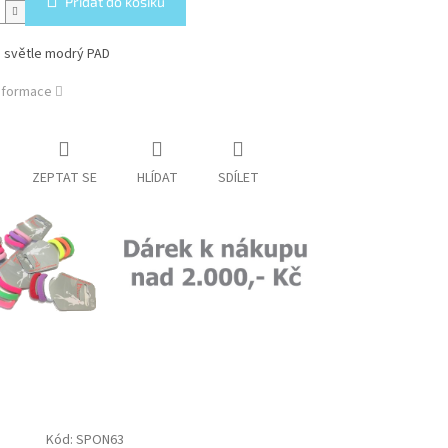
Přidat do košíku
 světle modrý PAD
informace
ZEPTAT SE
HLÍDAT
SDÍLET
Kód:
SPON63