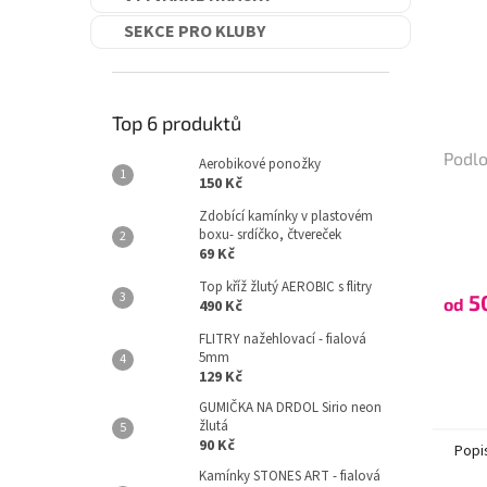
SEKCE PRO KLUBY
Top 6 produktů
Podl
Aerobikové ponožky
150 Kč
Zdobící kamínky v plastovém
boxu- srdíčko, čtvereček
69 Kč
Top kříž žlutý AEROBIC s flitry
5
od
490 Kč
FLITRY nažehlovací - fialová
5mm
129 Kč
GUMIČKA NA DRDOL Sirio neon
žlutá
90 Kč
Popi
Kamínky STONES ART - fialová