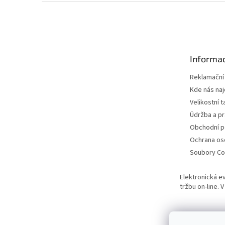
Z
á
p
a
t
Informac
í
Reklamační
Kde nás na
Velikostní t
Údržba a pr
Obchodní 
Ochrana os
Soubory Co
Elektronická e
tržbu on-line.