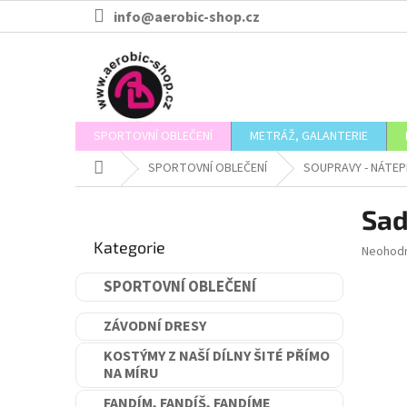
Přejít
info@aerobic-shop.cz
na
obsah
SPORTOVNÍ OBLEČENÍ
METRÁŽ, GALANTERIE
Domů
SPORTOVNÍ OBLEČENÍ
SOUPRAVY - NÁTEP
P
Sad
o
Přeskočit
s
Kategorie
kategorie
Průměr
Neohod
t
hodnoce
r
produkt
SPORTOVNÍ OBLEČENÍ
a
je
n
0,0
ZÁVODNÍ DRESY
n
z
5
í
KOSTÝMY Z NAŠÍ DÍLNY ŠITÉ PŘÍMO
hvězdič
NA MÍRU
p
a
FANDÍM, FANDÍŠ, FANDÍME