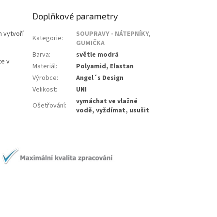
Doplňkové parametry
 vytvoří
SOUPRAVY - NÁTEPNÍKY,
Kategorie
:
GUMIČKA
Barva
:
světle modrá
te v
Materiál
:
Polyamid, Elastan
Výrobce
:
Angel´s Design
Velikost
:
UNI
vymáchat ve vlažné
Ošetřování
:
vodě, vyždímat, usušit