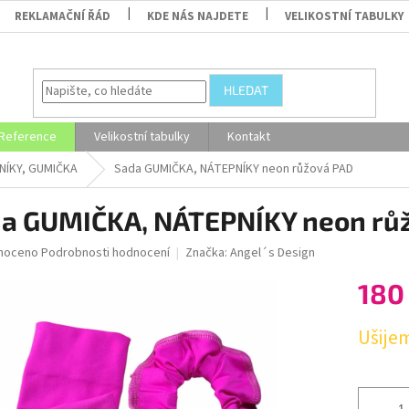
REKLAMAČNÍ ŘÁD
KDE NÁS NAJDETE
VELIKOSTNÍ TABULKY
HLEDAT
Reference
Velikostní tabulky
Kontakt
NÍKY, GUMIČKA
Sada GUMIČKA, NÁTEPNÍKY neon růžová PAD
a GUMIČKA, NÁTEPNÍKY neon rů
né
noceno
Podrobnosti hodnocení
Značka:
Angel´s Design
ní
180
u
Měrná
Ušijem
cena:
ek.