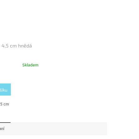
 4,5 cm hnědá
Skladem
šíku
,5 cm
aní