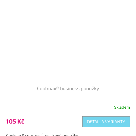
Coolmax® business ponožky
Skladem
105 Kč
DETAIL A VARIANTY
Coolmax® sportovní teniskové ponožky