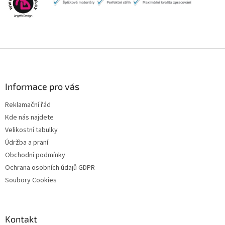
Z
á
p
a
Informace pro vás
t
Reklamační řád
í
Kde nás najdete
Velikostní tabulky
Údržba a praní
Obchodní podmínky
Ochrana osobních údajů GDPR
Soubory Cookies
Kontakt