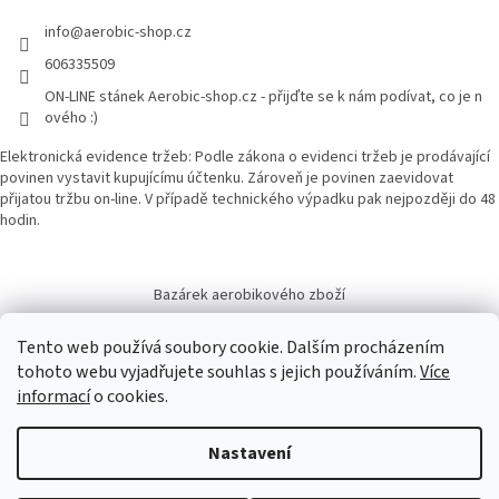
info
@
aerobic-shop.cz
606335509
ON-LINE stánek Aerobic-shop.cz - přijďte se k nám podívat, co je n
ového :)
Elektronická evidence tržeb: Podle zákona o evidenci tržeb je prodávající
povinen vystavit kupujícímu účtenku. Zároveň je povinen zaevidovat
přijatou tržbu on-line. V případě technického výpadku pak nejpozději do 48
hodin.
Bazárek aerobikového zboží
Tento web používá soubory cookie. Dalším procházením
tohoto webu vyjadřujete souhlas s jejich používáním.
Více
informací
o cookies.
Vytvořil Shoptet
Nastavení