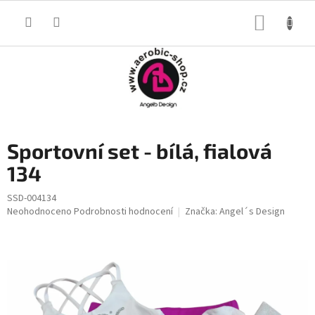
Přejít
na
NÁKUP
obsah
KOŠÍK
Sportovní set - bílá, fialová
134
SSD-004134
Průměrné
Neohodnoceno
Podrobnosti hodnocení
Značka:
Angel´s Design
hodnocení
produktu
je
0,0
z
5
hvězdiček.