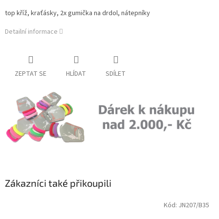
top kříž, kraťásky, 2x gumička na drdol, nátepníky
Detailní informace
ZEPTAT SE
HLÍDAT
SDÍLET
Zákazníci také přikoupili
Kód:
JN207/B35