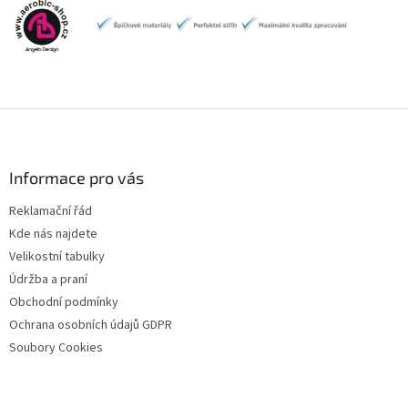
Z
á
p
a
Informace pro vás
t
Reklamační řád
í
Kde nás najdete
Velikostní tabulky
Údržba a praní
Obchodní podmínky
Ochrana osobních údajů GDPR
Soubory Cookies