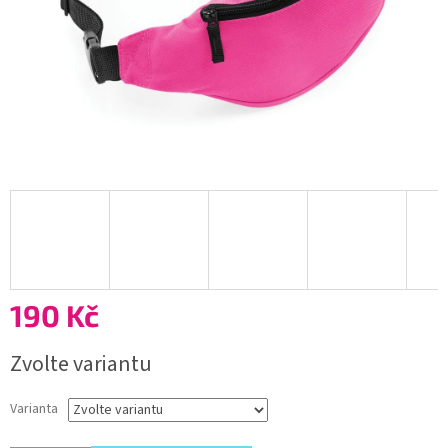
190 Kč
Měrná
Zvolte variantu
cena:
Varianta