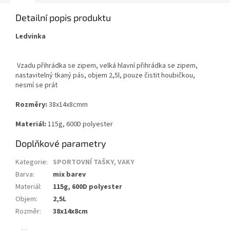
Detailní popis produktu
Ledvinka
Vzadu přihrádka se zipem, velká hlavní přihrádka se zipem,
nastavitelný tkaný pás, objem 2,5l, pouze čistit houbičkou,
nesmí se prát
Rozměry:
38x14x8cmm
Materiál:
115g, 600D polyester
Doplňkové parametry
Kategorie
:
SPORTOVNÍ TAŠKY, VAKY
Barva
:
mix barev
Materiál
:
115g, 600D polyester
Objem
:
2,5L
Rozměr
:
38x14x8cm