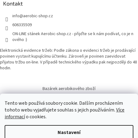
Kontakt
info
@
aerobic-shop.cz
606335509
ON-LINE stánek Aerobic-shop.cz - přijďte se k nám podívat, co je n
ového :)
Elektronická evidence tržeb: Podle zákona o evidenci tržeb je prodávající
povinen vystavit kupujícímu účtenku. Zároveň je povinen zaevidovat
přijatou tržbu on-line. V případě technického výpadku pak nejpozději do 48
hodin.
Bazárek aerobikového zboží
Tento web používá soubory cookie. Dalším procházením
tohoto webu vyjadřujete souhlas s jejich používáním.
Více
informací
o cookies.
Vytvořil Shoptet
Nastavení