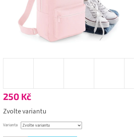
250 Kč
Měrná
Zvolte variantu
cena:
Varianta