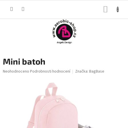
Přejít
na
NÁKUP
obsah
KOŠÍK
Mini batoh
Průměrné
Neohodnoceno
Podrobnosti hodnocení
Značka:
BagBase
hodnocení
produktu
je
0,0
z
5
hvězdiček.