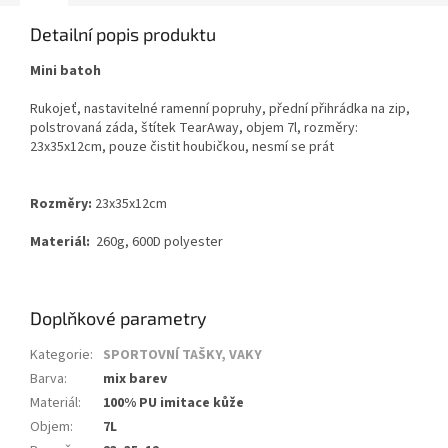
Detailní popis produktu
Mini batoh
Rukojeť, nastavitelné ramenní popruhy, přední přihrádka na zip,
polstrovaná záda, štítek TearAway, objem 7l, rozměry:
23x35x12cm, pouze čistit houbičkou, nesmí se prát
Rozměry:
23x35x12cm
Materiál:
260g, 600D polyester
Doplňkové parametry
Kategorie
:
SPORTOVNÍ TAŠKY, VAKY
Barva
:
mix barev
Materiál
:
100% PU imitace kůže
Objem
:
7L