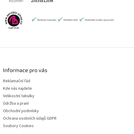
Rozměr
:
23x35x12cm
Z
á
p
a
Informace pro vás
t
Reklamační řád
í
Kde nás najdete
Velikostní tabulky
Údržba a praní
Obchodní podmínky
Ochrana osobních údajů GDPR
Soubory Cookies