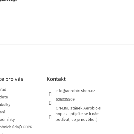
e pro vás
Kontakt
 řád
info
@
aerobic-shop.cz
jdete
606335509
abulky
ON-LINE stánek Aerobic-s
aní
hop.cz - přijďte se k nám
podmínky
podívat, co je nového :)
obních údajů GDPR