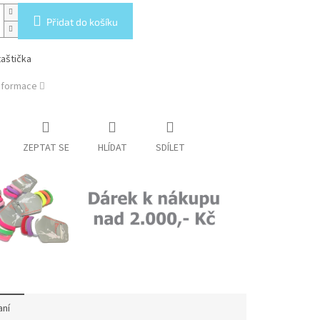
Přidat do košíku
taštička
informace
ZEPTAT SE
HLÍDAT
SDÍLET
aní