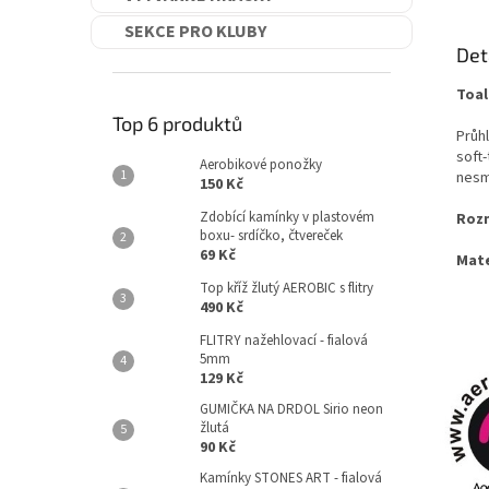
SEKCE PRO KLUBY
Det
Toal
Top 6 produktů
Průh
soft-
Aerobikové ponožky
nesm
150 Kč
Zdobící kamínky v plastovém
Roz
boxu- srdíčko, čtvereček
69 Kč
Mate
Top kříž žlutý AEROBIC s flitry
490 Kč
FLITRY nažehlovací - fialová
5mm
129 Kč
GUMIČKA NA DRDOL Sirio neon
žlutá
90 Kč
Kamínky STONES ART - fialová