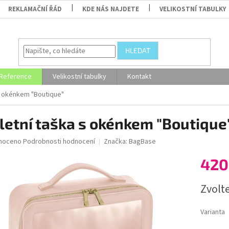
REKLAMAČNÍ ŘÁD
KDE NÁS NAJDETE
VELIKOSTNÍ TABULKY
HLEDAT
Reference
Velikostní tabulky
Kontakt
s okénkem "Boutique"
letní taška s okénkem "Boutique
né
noceno
Podrobnosti hodnocení
Značka:
BagBase
ní
420
u
Měrná
Zvolt
cena:
ek.
Varianta