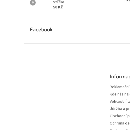
srdíčka
50 Kč
Facebook
Z
á
p
a
t
Informac
í
Reklamační
Kde nás na
Velikostní t
Údržba a pr
Obchodní 
Ochrana os