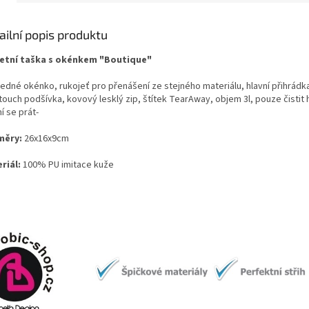
ailní popis produktu
etní taška s okénkem "Boutique"
ledné okénko, rukojeť pro přenášení ze stejného materiálu, hlavní přihrádka
touch podšívka, kovový lesklý zip, štítek TearAway, objem 3l, pouze čistit
í se prát-
měry:
26x16x9cm
riál:
100% PU imitace kuže