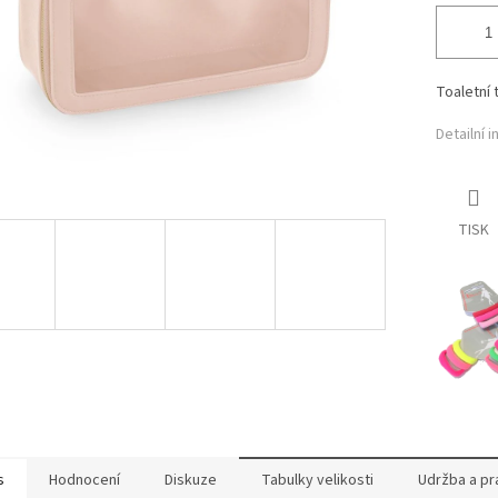
Toaletní 
Detailní 
TISK
s
Hodnocení
Diskuze
Tabulky velikosti
Udržba a pr