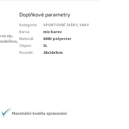
Doplňkové parametry
Kategorie
:
SPORTOVNÍ TAŠKY, VAKY
Barva
:
mix barev
 na zip,
Materiál
:
600D polyester
 houbičkou,
Objem
:
3L
Rozměr
:
26x16x9cm