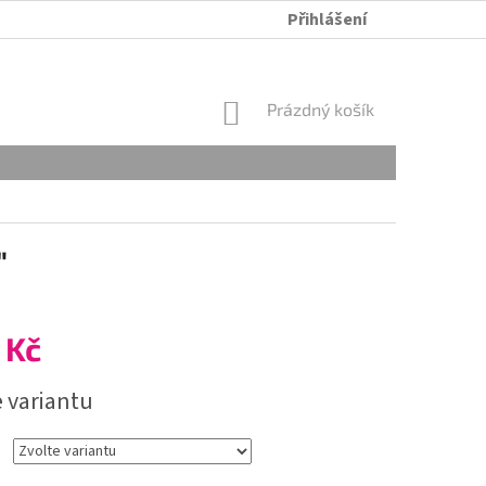
Přihlášení
ÚDRŽBA A PRANÍ
OBCHODNÍ PODMÍNKY
OCHRANA OSOB
NÁKUPNÍ
Prázdný košík
KOŠÍK
"
 Kč
e variantu