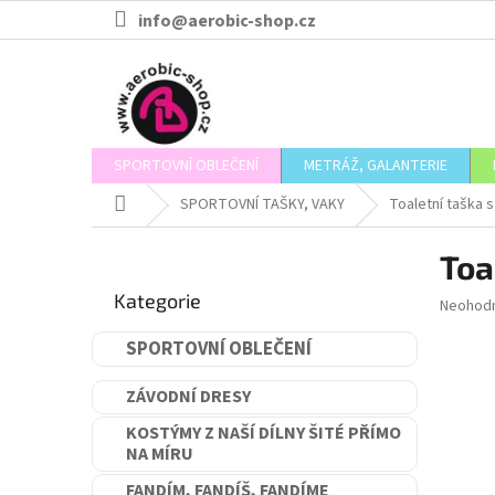
Přejít
info@aerobic-shop.cz
na
obsah
SPORTOVNÍ OBLEČENÍ
METRÁŽ, GALANTERIE
Domů
SPORTOVNÍ TAŠKY, VAKY
Toaletní taška 
P
Toa
o
Přeskočit
s
Kategorie
kategorie
Průměr
Neohod
t
hodnoce
r
produkt
SPORTOVNÍ OBLEČENÍ
a
je
n
0,0
ZÁVODNÍ DRESY
n
z
5
í
KOSTÝMY Z NAŠÍ DÍLNY ŠITÉ PŘÍMO
hvězdič
NA MÍRU
p
a
FANDÍM, FANDÍŠ, FANDÍME