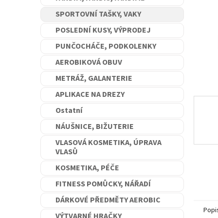
n
SPORTOVNÍ TAŠKY, VAKY
e
l
POSLEDNÍ KUSY, VÝPRODEJ
PUNČOCHÁČE, PODKOLENKY
AEROBIKOVÁ OBUV
METRÁŽ, GALANTERIE
APLIKACE NA DREZY
Ostatní
NÁUŠNICE, BIŽUTERIE
VLASOVÁ KOSMETIKA, ÚPRAVA
VLASŮ
KOSMETIKA, PÉČE
FITNESS POMŮCKY, NÁŘADÍ
DÁRKOVÉ PŘEDMĚTY AEROBIC
Popi
VÝTVARNÉ HRAČKY