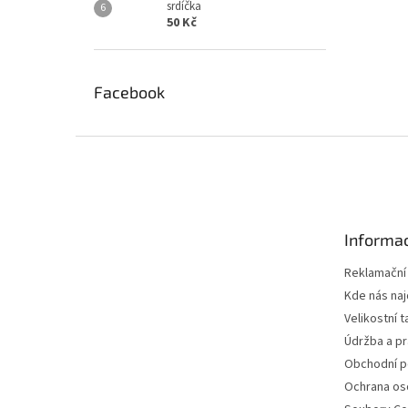
srdíčka
50 Kč
Facebook
Z
á
p
a
t
Informac
í
Reklamační
Kde nás na
Velikostní t
Údržba a pr
Obchodní 
Ochrana os