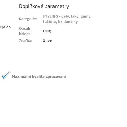
Doplňkové parametry
STYLING - gely, laky, gumy,
Kategorie
:
tužidla, brillantiny
muje do
Obsah
100g
balení
:
Značka
:
Olive