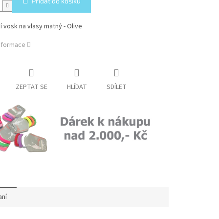
Přidat do košíku
 vosk na vlasy matný - Olive
informace
ZEPTAT SE
HLÍDAT
SDÍLET
aní