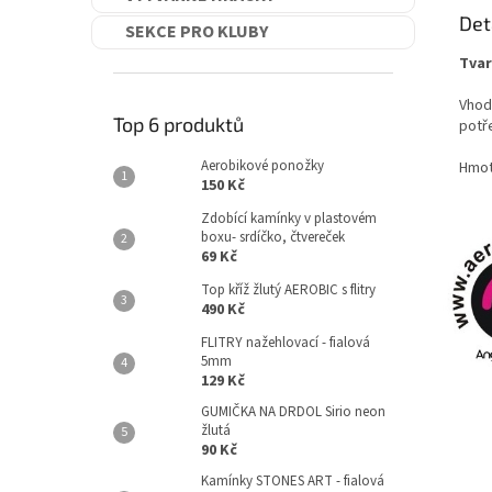
Det
SEKCE PRO KLUBY
Tvar
Vhod
Top 6 produktů
potř
Aerobikové ponožky
Hmot
150 Kč
Zdobící kamínky v plastovém
boxu- srdíčko, čtvereček
69 Kč
Top kříž žlutý AEROBIC s flitry
490 Kč
FLITRY nažehlovací - fialová
5mm
129 Kč
GUMIČKA NA DRDOL Sirio neon
žlutá
90 Kč
Kamínky STONES ART - fialová