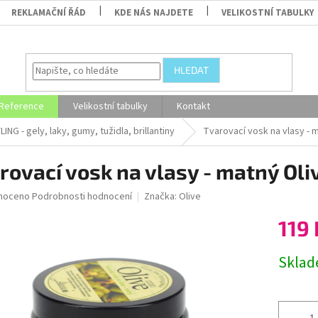
REKLAMAČNÍ ŘÁD
KDE NÁS NAJDETE
VELIKOSTNÍ TABULKY
HLEDAT
Reference
Velikostní tabulky
Kontakt
ING - gely, laky, gumy, tužidla, brillantiny
Tvarovací vosk na vlasy - 
rovací vosk na vlasy - matný Oli
né
noceno
Podrobnosti hodnocení
Značka:
Olive
ní
119 
u
Měrná
Skla
cena:
ek.