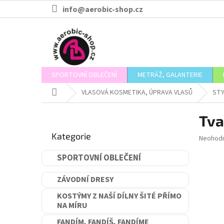
Přejít
info@aerobic-shop.cz
na
obsah
SPORTOVNÍ OBLEČENÍ
METRÁŽ, GALANTERIE
Domů
VLASOVÁ KOSMETIKA, ÚPRAVA VLASŮ
STYL
P
Tva
o
Přeskočit
s
Kategorie
kategorie
Průměr
Neohod
t
hodnoce
r
produkt
SPORTOVNÍ OBLEČENÍ
a
je
n
0,0
ZÁVODNÍ DRESY
n
z
5
í
KOSTÝMY Z NAŠÍ DÍLNY ŠITÉ PŘÍMO
hvězdič
NA MÍRU
p
a
FANDÍM, FANDÍŠ, FANDÍME