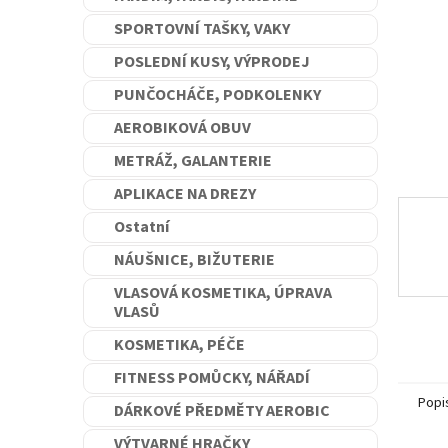
n
SPORTOVNÍ TAŠKY, VAKY
e
l
POSLEDNÍ KUSY, VÝPRODEJ
PUNČOCHÁČE, PODKOLENKY
AEROBIKOVÁ OBUV
METRÁŽ, GALANTERIE
APLIKACE NA DREZY
Ostatní
NÁUŠNICE, BIŽUTERIE
VLASOVÁ KOSMETIKA, ÚPRAVA
VLASŮ
KOSMETIKA, PÉČE
FITNESS POMŮCKY, NÁŘADÍ
Popi
DÁRKOVÉ PŘEDMĚTY AEROBIC
VÝTVARNÉ HRAČKY