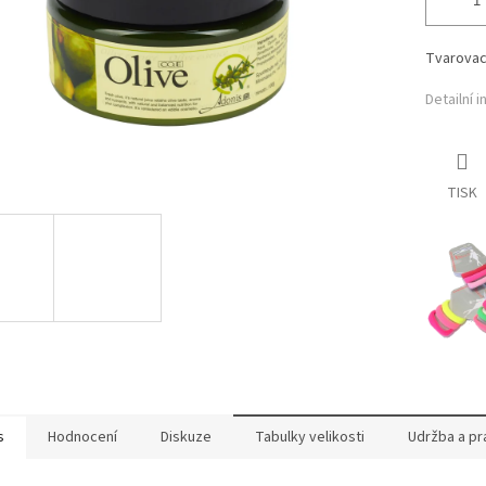
Tvarovací
Detailní 
TISK
s
Hodnocení
Diskuze
Tabulky velikosti
Udržba a pr