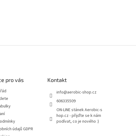
e pro vás
Kontakt
 řád
info
@
aerobic-shop.cz
jdete
606335509
abulky
ON-LINE stánek Aerobic-s
aní
hop.cz - přijďte se k nám
podmínky
podívat, co je nového :)
obních údajů GDPR