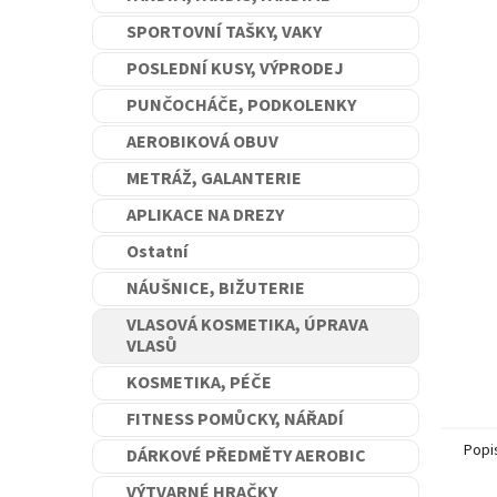
n
SPORTOVNÍ TAŠKY, VAKY
e
l
POSLEDNÍ KUSY, VÝPRODEJ
PUNČOCHÁČE, PODKOLENKY
AEROBIKOVÁ OBUV
METRÁŽ, GALANTERIE
APLIKACE NA DREZY
Ostatní
NÁUŠNICE, BIŽUTERIE
VLASOVÁ KOSMETIKA, ÚPRAVA
VLASŮ
KOSMETIKA, PÉČE
FITNESS POMŮCKY, NÁŘADÍ
Popi
DÁRKOVÉ PŘEDMĚTY AEROBIC
VÝTVARNÉ HRAČKY