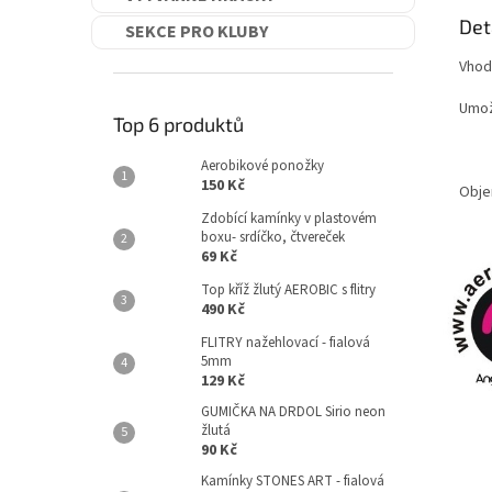
Det
SEKCE PRO KLUBY
Vhod
Umož
Top 6 produktů
Aerobikové ponožky
150 Kč
Obje
Zdobící kamínky v plastovém
boxu- srdíčko, čtvereček
69 Kč
Top kříž žlutý AEROBIC s flitry
490 Kč
FLITRY nažehlovací - fialová
5mm
129 Kč
GUMIČKA NA DRDOL Sirio neon
žlutá
90 Kč
Kamínky STONES ART - fialová