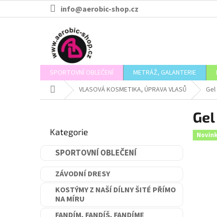
Přejít
info@aerobic-shop.cz
na
obsah
SPORTOVNÍ OBLEČENÍ
METRÁŽ, GALANTERIE
Domů
VLASOVÁ KOSMETIKA, ÚPRAVA VLASŮ
Gel
P
Gel
o
Přeskočit
s
Kategorie
kategorie
Novin
t
r
SPORTOVNÍ OBLEČENÍ
a
n
ZÁVODNÍ DRESY
n
í
KOSTÝMY Z NAŠÍ DÍLNY ŠITÉ PŘÍMO
NA MÍRU
p
a
FANDÍM, FANDÍŠ, FANDÍME