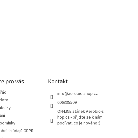
e pro vás
Kontakt
 řád
info
@
aerobic-shop.cz
jdete
606335509
abulky
ON-LINE stánek Aerobic-s
aní
hop.cz - přijďte se k nám
podmínky
podívat, co je nového :)
obních údajů GDPR