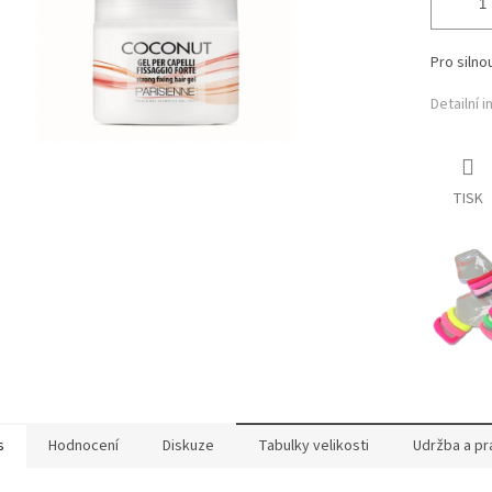
Pro silno
Detailní 
TISK
s
Hodnocení
Diskuze
Tabulky velikosti
Udržba a pr