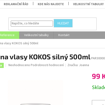
REKLAMAČNÍ ŘÁD
KDE NÁS NAJDETE
VELIKOSTNÍ TABULKY
HLEDAT
Reference
Velikostní tabulky
Kontakt
 na vlasy KOKOS silný 500ml
 na vlasy KOKOS silný 500ml
PAR30000
Průměrné
Neohodnoceno
Podrobnosti hodnocení
Značka:
Joanna
ka
hodnocení
produktu
99 
je
0,0
Měrná
Skla
z
cena:
5
hvězdiček.