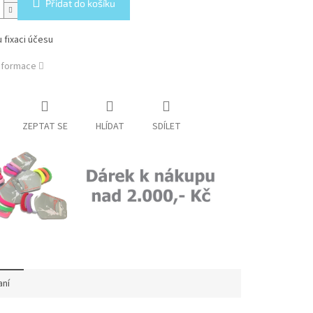
Přidat do košíku
u fixaci účesu
informace
ZEPTAT SE
HLÍDAT
SDÍLET
aní