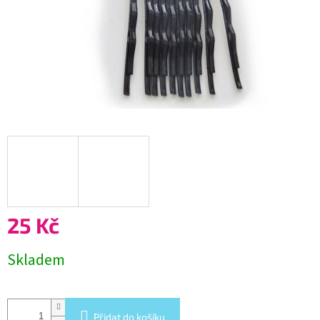
25 Kč
Měrná
Skladem
cena:
Přidat do košíku