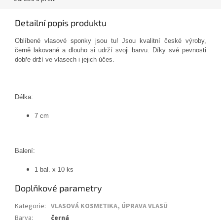
Detailní popis produktu
Oblíbené vlasové sponky jsou tu! Jsou kvalitní české výroby,
černě lakované a dlouho si udrží svoji barvu. Díky své pevnosti
dobře drží ve vlasech i jejich účes.
Délka:
7 cm
Balení:
1 bal. x 10 ks
Doplňkové parametry
Kategorie
:
VLASOVÁ KOSMETIKA, ÚPRAVA VLASŮ
Barva
:
černá