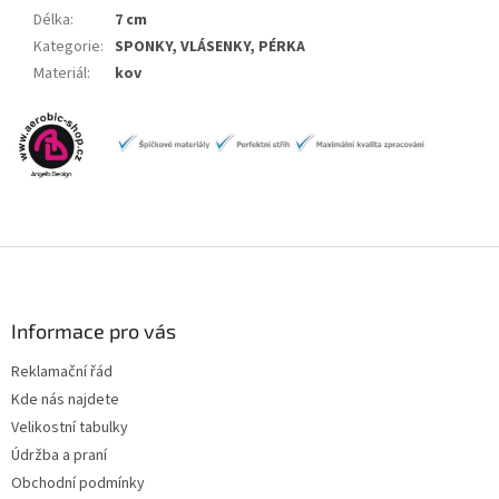
Délka
:
7 cm
Kategorie
:
SPONKY, VLÁSENKY, PÉRKA
Materiál
:
kov
Z
á
p
a
Informace pro vás
t
Reklamační řád
í
Kde nás najdete
Velikostní tabulky
Údržba a praní
Obchodní podmínky