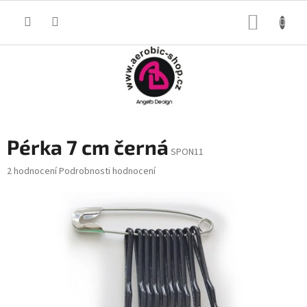
Přejít
na
NÁKUP
obsah
KOŠÍK
Pérka 7 cm černá
SPON11
Průměrné
2 hodnocení
Podrobnosti hodnocení
hodnocení
produktu
je
4,5
z
5
hvězdiček.