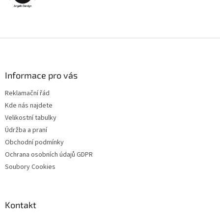
Z
á
p
a
Informace pro vás
t
Reklamační řád
í
Kde nás najdete
Velikostní tabulky
Údržba a praní
Obchodní podmínky
Ochrana osobních údajů GDPR
Soubory Cookies
Kontakt