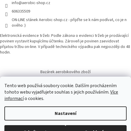
info
@
aerobic-shop.cz
606335509
ON-LINE stánek Aerobic-shop.cz - přijďte se k nám podívat, co je n
ového :)
Elektronická evidence tržeb: Podle zákona o evidenci tržeb je prodávající
povinen vystavit kupujícímu účtenku. Zároveň je povinen zaevidovat
přijatou tržbu on-line. V případě technického výpadku pak nejpozději do 48
hodin.
Bazárek aerobikového zboží
Tento web používá soubory cookie. Dalším procházením
tohoto webu vyjadřujete souhlas s jejich používáním.
Více
informací
o cookies.
Vytvořil Shoptet
Nastavení
Copyright 2026
Aerobic-shop.cz
. Všechna práva vyhrazena.
Upravit