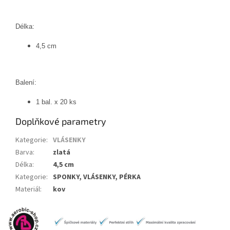
Délka:
4,5 cm
Balení:
1 bal. x 20 ks
Doplňkové parametry
Kategorie
:
VLÁSENKY
Barva
:
zlatá
Délka
:
4,5 cm
Kategorie
:
SPONKY, VLÁSENKY, PÉRKA
Materiál
:
kov