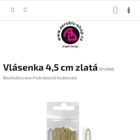
Přejít
na
NÁKUP
obsah
KOŠÍK
Vlásenka 4,5 cm zlatá
SPON66
Průměrné
Neohodnoceno
Podrobnosti hodnocení
hodnocení
produktu
je
0,0
z
5
hvězdiček.