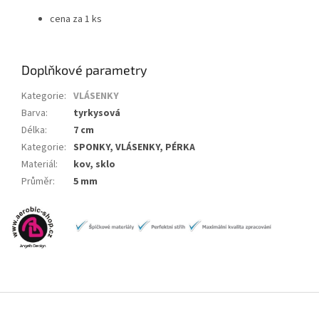
cena za 1 ks
Doplňkové parametry
Kategorie
:
VLÁSENKY
Barva
:
tyrkysová
Délka
:
7 cm
Kategorie
:
SPONKY, VLÁSENKY, PÉRKA
Materiál
:
kov, sklo
Průměr
:
5 mm
Z
á