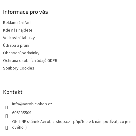
p
a
Informace pro vás
t
Reklamační řád
í
Kde nás najdete
Velikostní tabulky
Údržba a praní
Obchodní podmínky
Ochrana osobních údajů GDPR
Soubory Cookies
Kontakt
info
@
aerobic-shop.cz
606335509
ON-LINE stánek Aerobic-shop.cz - přijďte se k nám podívat, co je n
ového :)