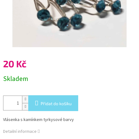
20 Kč
Měrná
Skladem
cena:
Přidat do košíku
Vlásenka s kamínkem tyrkysové barvy
Detailní informace