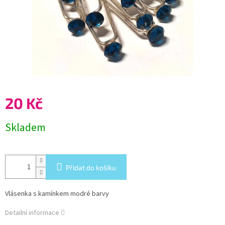
20 Kč
Měrná
Skladem
cena:
Přidat do košíku
Vlásenka s kamínkem modré barvy
Detailní informace