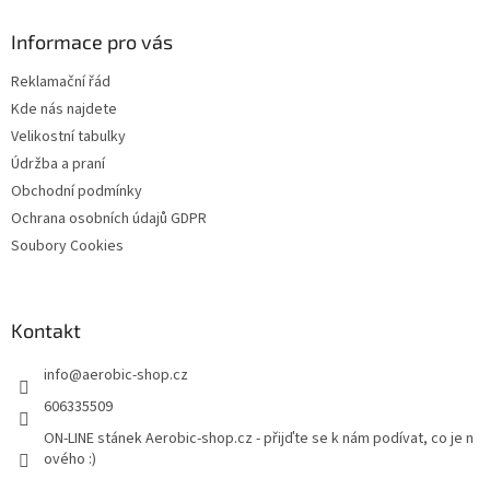
p
a
Informace pro vás
t
Reklamační řád
í
Kde nás najdete
Velikostní tabulky
Údržba a praní
Obchodní podmínky
Ochrana osobních údajů GDPR
Soubory Cookies
Kontakt
info
@
aerobic-shop.cz
606335509
ON-LINE stánek Aerobic-shop.cz - přijďte se k nám podívat, co je n
ového :)