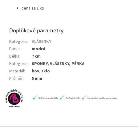
cena za 1 ks
Doplňkové parametry
Kategorie
:
VLÁSENKY
Barva
:
modrá
Délka
:
7 cm
Kategorie
:
SPONKY, VLÁSENKY, PÉRKA
Materiál
:
kov, sklo
Průměr
:
5 mm
Z
á