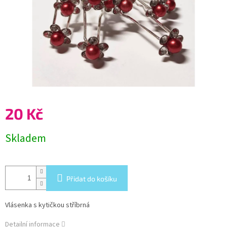
20 Kč
Měrná
Skladem
cena:
Přidat do košíku
Vlásenka s kytičkou stříbrná
Detailní informace