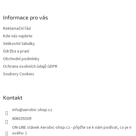
á
p
a
Informace pro vás
t
Reklamační řád
í
Kde nás najdete
Velikostní tabulky
Údržba a praní
Obchodní podmínky
Ochrana osobních údajů GDPR
Soubory Cookies
Kontakt
info
@
aerobic-shop.cz
606335509
ON-LINE stánek Aerobic-shop.cz - přijďte se k nám podívat, co je n
ového :)