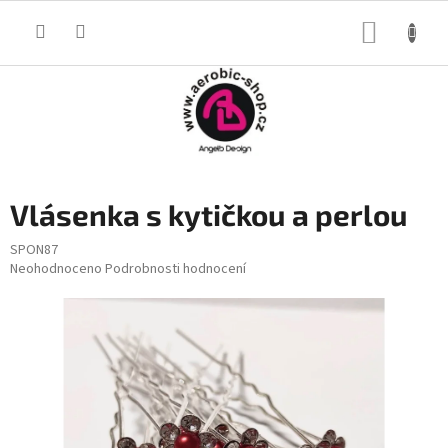
Přejít
na
NÁKUP
obsah
KOŠÍK
Vlásenka s kytičkou a perlou
SPON87
Průměrné
Neohodnoceno
Podrobnosti hodnocení
hodnocení
produktu
je
0,0
z
5
hvězdiček.