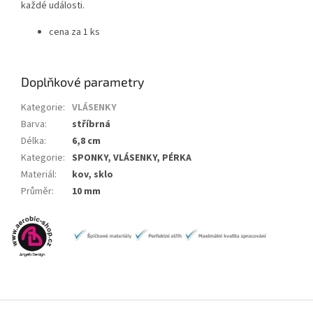
každé události.
cena za 1 ks
Doplňkové parametry
Kategorie
:
VLÁSENKY
Barva
:
stříbrná
Délka
:
6,8 cm
Kategorie
:
SPONKY, VLÁSENKY, PÉRKA
Materiál
:
kov, sklo
Průměr
:
10 mm
Z