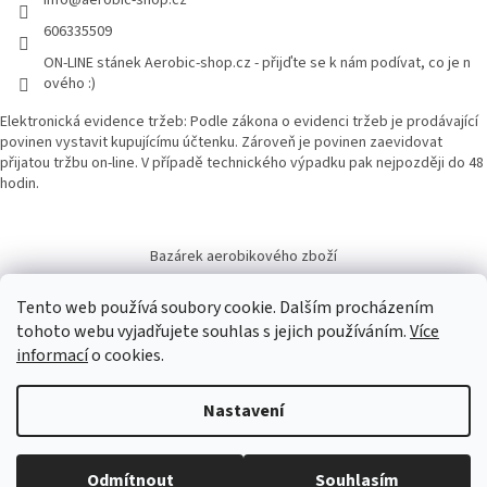
info
@
aerobic-shop.cz
606335509
ON-LINE stánek Aerobic-shop.cz - přijďte se k nám podívat, co je n
ového :)
Elektronická evidence tržeb: Podle zákona o evidenci tržeb je prodávající
povinen vystavit kupujícímu účtenku. Zároveň je povinen zaevidovat
přijatou tržbu on-line. V případě technického výpadku pak nejpozději do 48
hodin.
Bazárek aerobikového zboží
Tento web používá soubory cookie. Dalším procházením
tohoto webu vyjadřujete souhlas s jejich používáním.
Více
informací
o cookies.
Vytvořil Shoptet
Nastavení
Copyright 2026
Aerobic-shop.cz
. Všechna práva vyhrazena.
Upravit
Odmítnout
Souhlasím
nastavení cookies