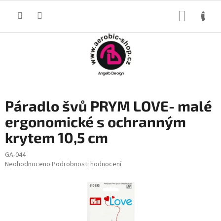
Přejít
na
NÁKUP
obsah
KOŠÍK
Páradlo švů PRYM LOVE- malé
ergonomické s ochranným
krytem 10,5 cm
GA-044
Průměrné
Neohodnoceno
Podrobnosti hodnocení
hodnocení
produktu
je
0,0
z
5