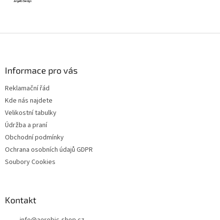
Z
á
p
a
Informace pro vás
t
Reklamační řád
í
Kde nás najdete
Velikostní tabulky
Údržba a praní
Obchodní podmínky
Ochrana osobních údajů GDPR
Soubory Cookies
Kontakt