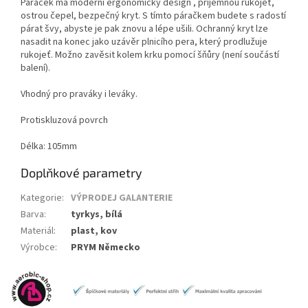
Páráček má moderní ergonomický design , příjemnou rukojeť,
ostrou čepel, bezpečný kryt. S tímto páračkem budete s radostí
párat švy, abyste je pak znovu a lépe ušili. Ochranný kryt lze
nasadit na konec jako uzávěr plnicího pera, který prodlužuje
rukojeť. Možno zavěsit kolem krku pomocí šňůry (není součástí
balení).
Vhodný pro praváky i leváky.
Protiskluzová povrch
Délka: 105mm
Doplňkové parametry
Kategorie
:
VÝPRODEJ GALANTERIE
Barva
:
tyrkys, bílá
Materiál
:
plast, kov
Výrobce
:
PRYM Německo