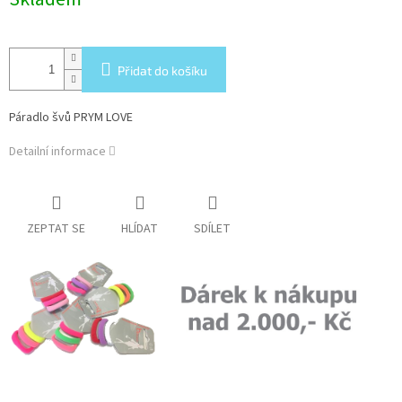
cena:
Přidat do košíku
Páradlo švů PRYM LOVE
Detailní informace
ZEPTAT SE
HLÍDAT
SDÍLET