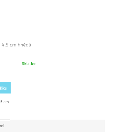
 4,5 cm hnědá
Skladem
šíku
,5 cm
aní