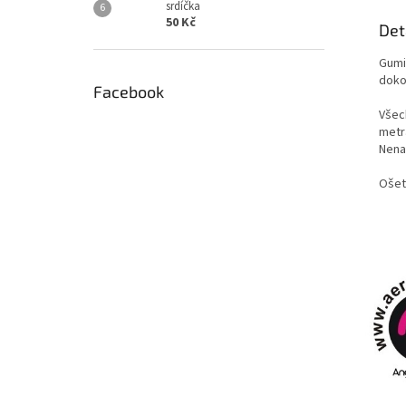
srdíčka
50 Kč
Det
Gumi
doko
Facebook
Všech
metr
Nenaš
Ošet