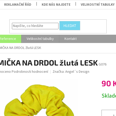
REKLAMAČNÍ ŘÁD
KDE NÁS NAJDETE
VELIKOSTNÍ TABULKY
HLEDAT
Reference
Velikostní tabulky
Kontakt
IČKA NA DRDOL žlutá LESK
IČKA NA DRDOL žlutá LESK
G076
né
noceno
Podrobnosti hodnocení
Značka:
Angel´s Design
ní
90 
u
Měrná
Skla
cena:
ek.