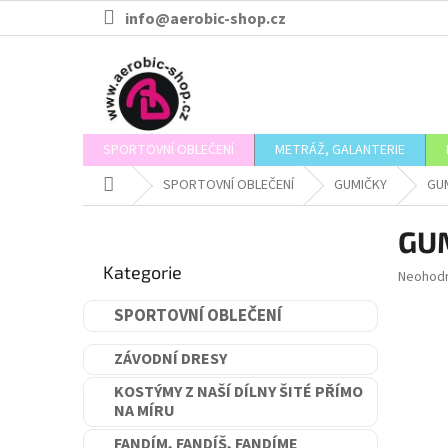
Přejít
info@aerobic-shop.cz
na
obsah
SPORTOVNÍ OBLEČENÍ
METRÁŽ, GALANTERIE
Domů
SPORTOVNÍ OBLEČENÍ
GUMIČKY
GUM
P
GUM
o
Přeskočit
s
Kategorie
kategorie
Průměr
Neohod
t
hodnoce
r
produkt
SPORTOVNÍ OBLEČENÍ
a
je
n
0,0
ZÁVODNÍ DRESY
n
z
5
í
KOSTÝMY Z NAŠÍ DÍLNY ŠITÉ PŘÍMO
hvězdič
NA MÍRU
p
a
FANDÍM, FANDÍŠ, FANDÍME