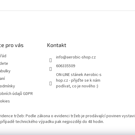
e pro vás
Kontakt
 řád
info
@
aerobic-shop.cz
jdete
606335509
abulky
ON-LINE stánek Aerobic-s
aní
hop.cz - přijďte se k nám
podmínky
podívat, co je nového :)
obních údajů GDPR
okies
vidence tržeb: Podle zákona o evidenci tržeb je prodávající povinen vystavi
 V případě technického výpadku pak nejpozději do 48 hodin.