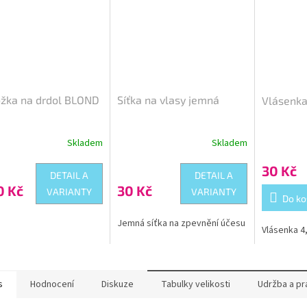
ožka na drdol BLOND
Síťka na vlasy jemná
Vlásenka
Skladem
Skladem
Průměrné
hodnocení
30 Kč
produktu
DETAIL A
DETAIL A
je
0 Kč
30 Kč
VARIANTY
VARIANTY
5,0
Do ko
z
5
Jemná síťka na zpevnění účesu
Vlásenka 4
hvězdiček.
s
Hodnocení
Diskuze
Tabulky velikosti
Udržba a pr