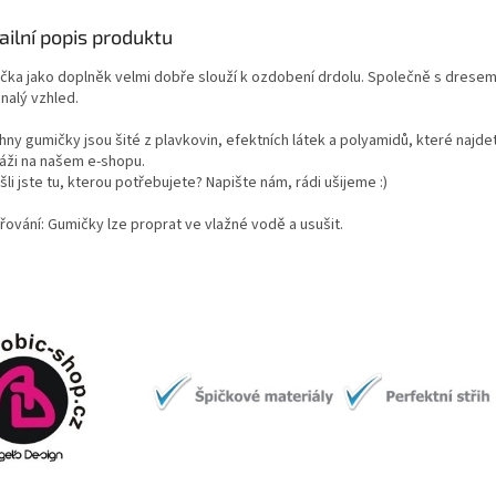
ailní popis produktu
čka jako doplněk velmi dobře slouží k ozdobení drdolu. Společně s dresem
nalý vzhled.
ny gumičky jsou šité z plavkovin, efektních látek a polyamidů, které najde
áži na našem e-shopu.
li jste tu, kterou potřebujete? Napište nám, rádi ušijeme :)
řování: Gumičky lze proprat ve vlažné vodě a usušit.