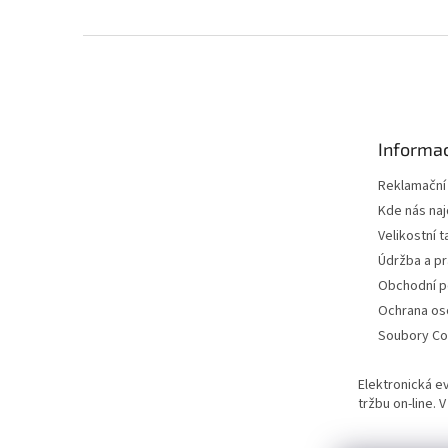
Z
á
p
a
t
Informac
í
Reklamační
Kde nás na
Velikostní t
Údržba a pr
Obchodní 
Ochrana os
Soubory Co
Elektronická e
tržbu on-line.