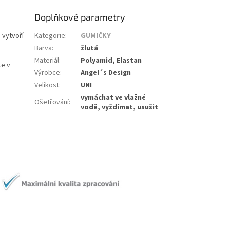
Doplňkové parametry
 vytvoří
Kategorie
:
GUMIČKY
Barva
:
žlutá
Materiál
:
Polyamid, Elastan
te v
Výrobce
:
Angel´s Design
Velikost
:
UNI
vymáchat ve vlažné
Ošetřování
:
vodě, vyždímat, usušit