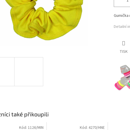
Gumička n
Detailní 
TISK
níci také přikoupili
Kód:
1126/MIN
Kód:
4270/HNE