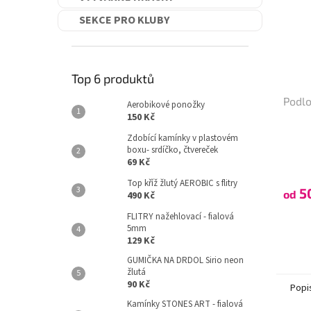
SEKCE PRO KLUBY
Top 6 produktů
Podl
Aerobikové ponožky
150 Kč
Zdobící kamínky v plastovém
boxu- srdíčko, čtvereček
69 Kč
Top kříž žlutý AEROBIC s flitry
5
od
490 Kč
FLITRY nažehlovací - fialová
5mm
129 Kč
GUMIČKA NA DRDOL Sirio neon
žlutá
90 Kč
Popi
Kamínky STONES ART - fialová