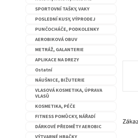
n
SPORTOVNÍ TAŠKY, VAKY
e
l
POSLEDNÍ KUSY, VÝPRODEJ
PUNČOCHÁČE, PODKOLENKY
AEROBIKOVÁ OBUV
METRÁŽ, GALANTERIE
APLIKACE NA DREZY
Ostatní
NÁUŠNICE, BIŽUTERIE
VLASOVÁ KOSMETIKA, ÚPRAVA
VLASŮ
KOSMETIKA, PÉČE
FITNESS POMŮCKY, NÁŘADÍ
Zákaz
DÁRKOVÉ PŘEDMĚTY AEROBIC
VÝTVARNÉ HRAČKY