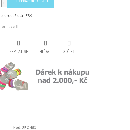
Přidat do košíku
a drdol žlutá LESK
informace
ZEPTAT SE
HLÍDAT
SDÍLET
Kód:
SPON63