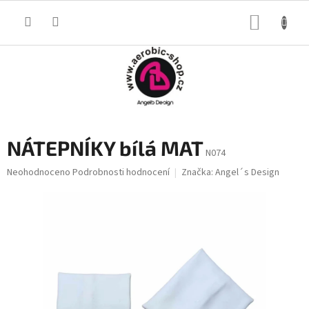
Přejít
na
NÁKUP
obsah
KOŠÍK
NÁTEPNÍKY bílá MAT
N074
Průměrné
Neohodnoceno
Podrobnosti hodnocení
Značka:
Angel´s Design
hodnocení
produktu
je
0,0
z
5
hvězdiček.