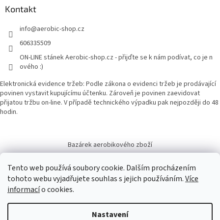
Kontakt
info
@
aerobic-shop.cz
606335509
ON-LINE stánek Aerobic-shop.cz - přijďte se k nám podívat, co je n
ového :)
Elektronická evidence tržeb: Podle zákona o evidenci tržeb je prodávající
povinen vystavit kupujícímu účtenku. Zároveň je povinen zaevidovat
přijatou tržbu on-line. V případě technického výpadku pak nejpozději do 48
hodin.
Bazárek aerobikového zboží
Tento web používá soubory cookie. Dalším procházením
tohoto webu vyjadřujete souhlas s jejich používáním.
Více
informací
o cookies.
Vytvořil Shoptet
Nastavení