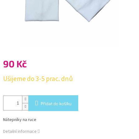
90 Kč
Měrná
Ušijeme do 3-5 prac. dnů
cena:
Přidat do košíku
Nátepníky na ruce
Detailní informace