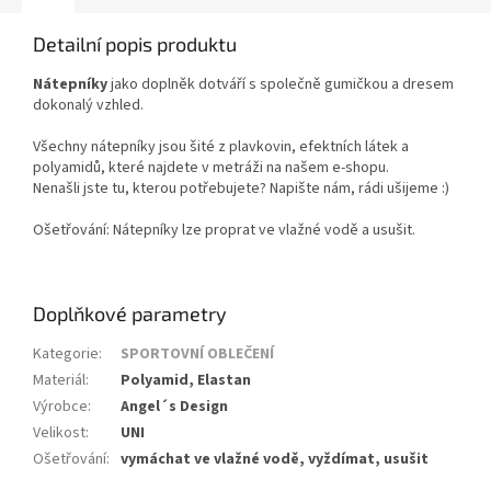
Detailní popis produktu
Nátepníky
jako doplněk dotváří s společně gumičkou a dresem
dokonalý vzhled.
Všechny nátepníky jsou šité z plavkovin, efektních látek a
polyamidů, které najdete v metráži na našem e-shopu.
Nenašli jste tu, kterou potřebujete? Napište nám, rádi ušijeme :)
Ošetřování: Nátepníky lze proprat ve vlažné vodě a usušit.
Doplňkové parametry
Kategorie
:
SPORTOVNÍ OBLEČENÍ
Materiál
:
Polyamid, Elastan
Výrobce
:
Angel´s Design
Velikost
:
UNI
Ošetřování
:
vymáchat ve vlažné vodě, vyždímat, usušit