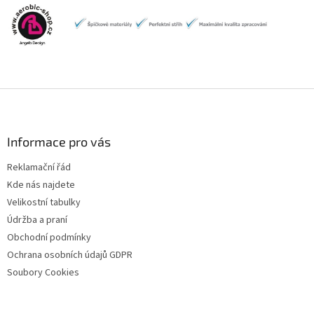
Z
á
p
a
Informace pro vás
t
Reklamační řád
í
Kde nás najdete
Velikostní tabulky
Údržba a praní
Obchodní podmínky
Ochrana osobních údajů GDPR
Soubory Cookies