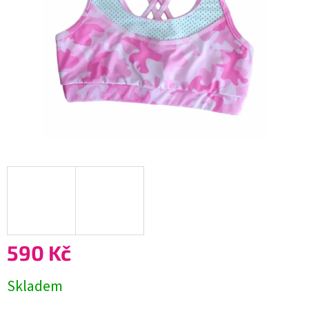
590 Kč
Měrná
Skladem
cena: