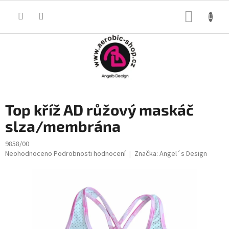
Přejít
na
NÁKUP
obsah
KOŠÍK
Top kříž AD růžový maskáč
slza/membrána
9858/00
Průměrné
Neohodnoceno
Podrobnosti hodnocení
Značka:
Angel´s Design
hodnocení
produktu
je
0,0
z
5
hvězdiček.