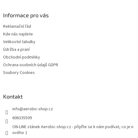
á
p
a
Informace pro vás
t
Reklamační řád
í
Kde nás najdete
Velikostní tabulky
Údržba a praní
Obchodní podmínky
Ochrana osobních údajů GDPR
Soubory Cookies
Kontakt
info
@
aerobic-shop.cz
606335509
ON-LINE stánek Aerobic-shop.cz - přijďte se k nám podívat, co je n
ového :)