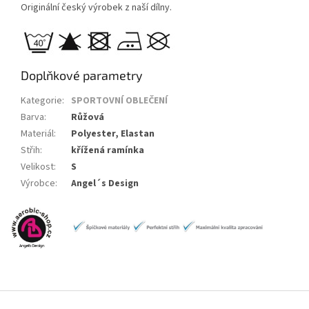
Originální český výrobek z naší dílny.
Doplňkové parametry
Kategorie
:
SPORTOVNÍ OBLEČENÍ
Barva
:
Růžová
Materiál
:
Polyester, Elastan
Střih
:
křížená ramínka
Velikost
:
S
Výrobce
:
Angel´s Design
Z