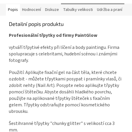
Popis
Hodnocení
Diskuze
Tabulky velikosti
Udržba a praní
Detailní popis produktu
Profesionální třpytky od firmy PaintGlow
vytváří třpytivé efekty při líčení a body paintingu. Firma
spolupracuje s celebritami, hudební scénou i známými
fotografy.
Použití: Aplikujte fixační gel na část těla, které chcete
ozdobit - můžete třpytkami posypat i pramínky vlasů, či
zdobit nehty (Nail Art). Posypte nebo aplikujte třpytky
pomocí štětečku. Abyste dosáhli hladkého povrchu,
použijte na aplikované třpytky štěteček s fixačním
gelem. Třpytky odstraňujte pomocí kosmetického
ubrousku.
Šestihranné třpytky "chunky glitter" s velikostí cca 3
mm.