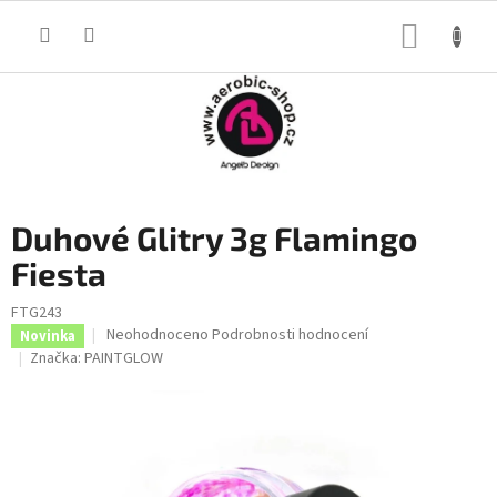
Přejít
na
NÁKUP
obsah
KOŠÍK
Duhové Glitry 3g Flamingo
Fiesta
FTG243
Průměrné
Neohodnoceno
Podrobnosti hodnocení
Novinka
hodnocení
Značka:
PAINTGLOW
produktu
je
0,0
z
5
hvězdiček.