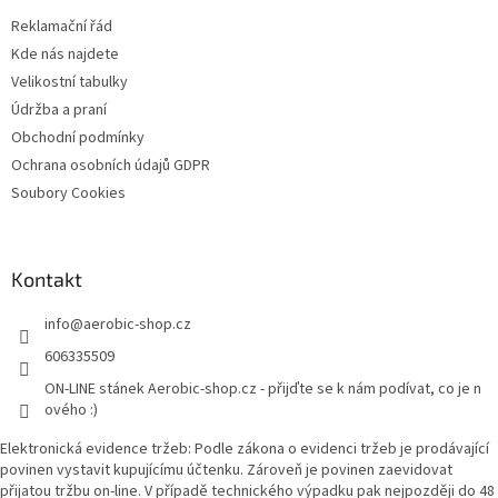
t
Reklamační řád
í
Kde nás najdete
Velikostní tabulky
Údržba a praní
Obchodní podmínky
Ochrana osobních údajů GDPR
Soubory Cookies
Kontakt
info
@
aerobic-shop.cz
606335509
ON-LINE stánek Aerobic-shop.cz - přijďte se k nám podívat, co je n
ového :)
Elektronická evidence tržeb: Podle zákona o evidenci tržeb je prodávající
povinen vystavit kupujícímu účtenku. Zároveň je povinen zaevidovat
přijatou tržbu on-line. V případě technického výpadku pak nejpozději do 48