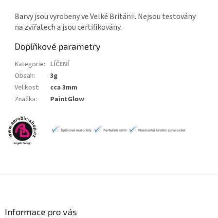
Barvy jsou vyrobeny ve Velké Británii. Nejsou testovány
na zvířatech a jsou certifikovány.
Doplňkové parametry
Kategorie
:
LÍČENÍ
Obsah
:
3g
Velikost
:
cca 3mm
Značka
:
PaintGlow
Z
á
p
a
Informace pro vás