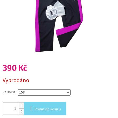
390 Kč
Měrná
Vyprodáno
cena:
Velikost
Přidat do košíku