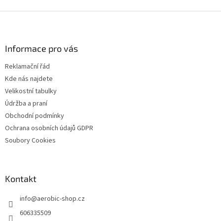
Z
á
p
a
Informace pro vás
t
Reklamační řád
í
Kde nás najdete
Velikostní tabulky
Údržba a praní
Obchodní podmínky
Ochrana osobních údajů GDPR
Soubory Cookies
Kontakt
info
@
aerobic-shop.cz
606335509