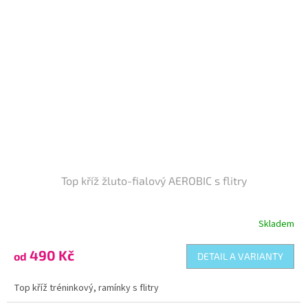
Top kříž žluto-fialový AEROBIC s flitry
Skladem
490 Kč
od
DETAIL A VARIANTY
Top kříž tréninkový, ramínky s flitry