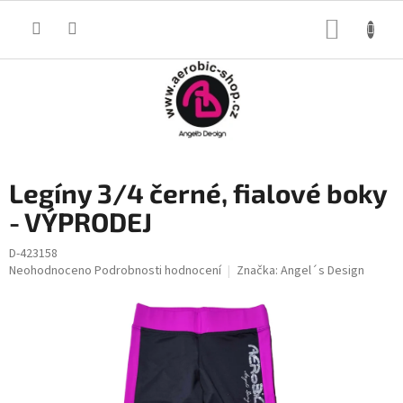
Přejít
na
NÁKUP
obsah
KOŠÍK
Legíny 3/4 černé, fialové boky
- VÝPRODEJ
D-423158
Průměrné
Neohodnoceno
Podrobnosti hodnocení
Značka:
Angel´s Design
hodnocení
produktu
je
0,0
z
5
hvězdiček.