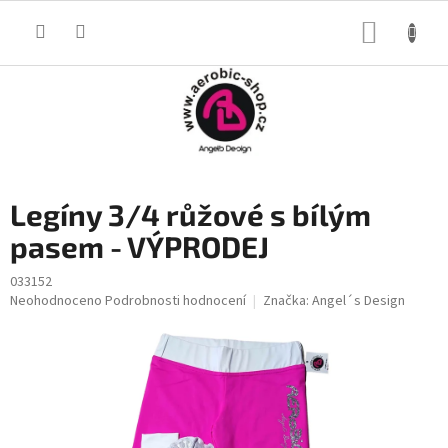
Přejít
na
NÁKUP
obsah
KOŠÍK
Legíny 3/4 růžové s bílým
pasem - VÝPRODEJ
033152
Průměrné
Neohodnoceno
Podrobnosti hodnocení
Značka:
Angel´s Design
hodnocení
produktu
je
0,0
z
5
hvězdiček.