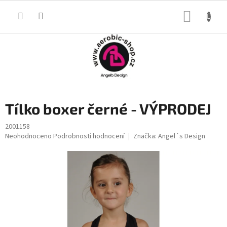
Přejít
na
NÁKUP
obsah
KOŠÍK
Tílko boxer černé - VÝPRODEJ
2001158
Průměrné
Neohodnoceno
Podrobnosti hodnocení
Značka:
Angel´s Design
hodnocení
produktu
je
0,0
z
5
hvězdiček.