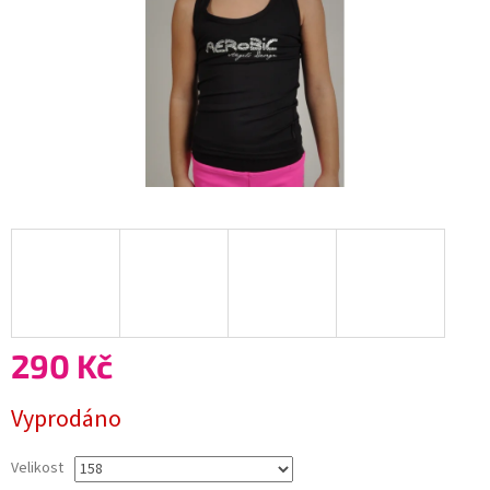
290 Kč
Měrná
Vyprodáno
cena:
Velikost