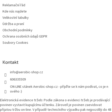
t
Reklamační řád
í
Kde nás najdete
Velikostní tabulky
Údržba a praní
Obchodní podmínky
Ochrana osobních údajů GDPR
Soubory Cookies
Kontakt
info
@
aerobic-shop.cz
606335509
ON-LINE stánek Aerobic-shop.cz - přijďte se k nám podívat, co je n
ového :)
Elektronická evidence tržeb: Podle zákona o evidenci tržeb je prodávající
povinen vystavit kupujícímu účtenku. Zároveň je povinen zaevidovat
přijatou tržbu on-line. V případě technického výpadku pak nejpozději do 48