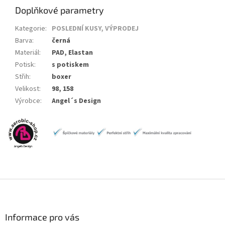
Doplňkové parametry
Kategorie
:
POSLEDNÍ KUSY, VÝPRODEJ
Barva
:
černá
Materiál
:
PAD, Elastan
Potisk
:
s potiskem
Střih
:
boxer
Velikost
:
98, 158
Výrobce
:
Angel´s Design
Z
á
p
a
Informace pro vás