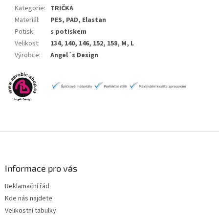
Kategorie
:
TRIČKA
Materiál
:
PES, PAD, Elastan
Potisk
:
s potiskem
Velikost
:
134, 140, 146, 152, 158, M, L
Výrobce
:
Angel´s Design
Z
á
p
a
Informace pro vás
t
Reklamační řád
í
Kde nás najdete
Velikostní tabulky