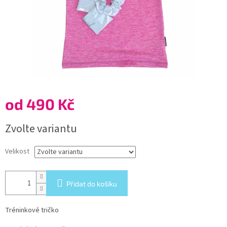
od
490 Kč
Měrná
Zvolte variantu
cena:
Velikost
Přidat do košíku
Tréninkové tričko