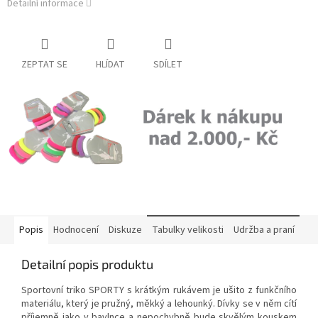
Detailní informace
ZEPTAT SE
HLÍDAT
SDÍLET
Popis
Hodnocení
Diskuze
Tabulky velikosti
Udržba a praní
Detailní popis produktu
Sportovní triko SPORTY s krátkým rukávem je ušito z funkčního
materiálu, který je pružný, měkký a lehounký. Dívky se v něm cítí
příjemně jako v bavlnce a nepochybně bude skvělým kouskem