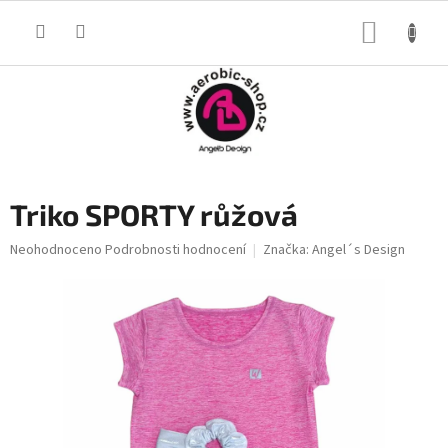
Přejít
na
NÁKUP
obsah
KOŠÍK
Triko SPORTY růžová
Průměrné
Neohodnoceno
Podrobnosti hodnocení
Značka:
Angel´s Design
hodnocení
produktu
je
0,0
z
5
hvězdiček.