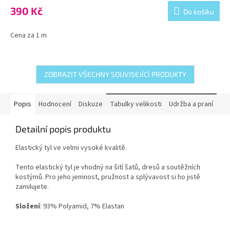
390 Kč
Do košíku
Cena za 1 m
ZOBRAZIT VŠECHNY SOUVISEJÍCÍ PRODUKTY
Popis
Hodnocení
Diskuze
Tabulky velikosti
Udržba a praní
Detailní popis produktu
Elastický tyl ve velmi vysoké kvalitě.
Tento elastický tyl je vhodný na šití šatů, dresů a soutěžních
kostýmů. Pro jeho jemnost, pružnost a splývavost si ho jistě
zamilujete.
Složení
: 93% Polyamid, 7% Elastan