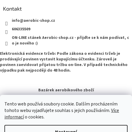
Kontakt
info
@
aerobic-shop.cz
606335509
ON-LINE stánek Aerobic-shop.cz - přijďte se k nám podívat, c
o je nového :)
Elektronická evidence tržeb: Podle zákona o evidenci tržeb je
prodávající povinen vystavit kupujícímu účtenku. Zároveň je
povinen zaevidovat přijatou tržbu on-line. V případě technického
výpadku pak nejpozději do 48 hodin.
Bazárek aerobikového zboží
Tento web používá soubory cookie. Dalším procházením
tohoto webu vyjadřujete souhlas s jejich používáním.
Více
informací
o cookies.
Vytvořil Shoptet