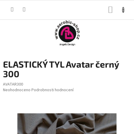
Přejít
na
NÁKUP
obsah
KOŠÍK
ELASTICKÝ TYL Avatar černý
300
AVATAR300
Průměrné
Neohodnoceno
Podrobnosti hodnocení
hodnocení
produktu
je
0,0
z
5
hvězdiček.