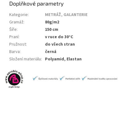
Doplňkové parametry
Kategorie
:
METRÁŽ, GALANTERIE
Gramáž
:
80g/m2
Šíře
:
150 cm
Praní
:
v ruce do 30°C
Pružnost
:
do všech stran
Barva
:
černá
Složení materiálu
:
Polyamid, Elastan
PŘIDAT HODNOCENÍ