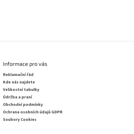
Buďte první, kdo napíše příspěvek k této položce.
PŘIDAT KOMENTÁŘ
Z
á
p
a
Informace pro vás
t
Reklamační řád
í
Kde nás najdete
Velikostní tabulky
Údržba a praní
Obchodní podmínky
Ochrana osobních údajů GDPR
Soubory Cookies