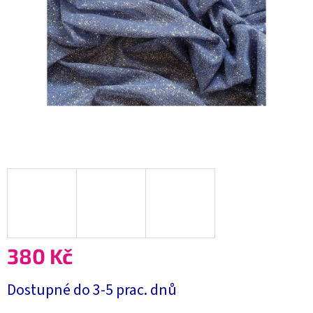
380 Kč
Měrná
Dostupné do 3-5 prac. dnů
cena: