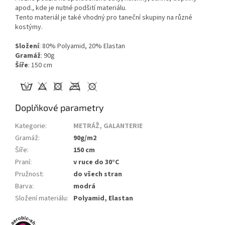
apod., kde je nutné podšití materiálu.
Tento materiál je také vhodný pro taneční skupiny na různé
kostýmy.
Složení
: 80% Polyamid, 20% Elastan
Gramáž
: 90g
Šíře
: 150 cm
Doplňkové parametry
Kategorie
:
METRÁŽ, GALANTERIE
Gramáž
:
90g/m2
Šíře
:
150 cm
Praní
:
v ruce do 30°C
Pružnost
:
do všech stran
Barva
:
modrá
Složení materiálu
:
Polyamid, Elastan