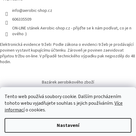
info
@
aerobic-shop.cz
606335509
ON-LINE stánek Aerobic-shop.cz - přijďte se k nám podívat, co je n
ového :)
Elektronická evidence tržeb: Podle zákona o evidenci tržeb je prodávající
povinen vystavit kupujícímu účtenku. Zároveň je povinen zaevidovat
přijatou tržbu on-line. V případě technického výpadku pak nejpozději do 48
hodin.
Bazárek aerobikového zboží
Tento web používá soubory cookie. Dalším procházením
tohoto webu vyjadřujete souhlas s jejich používáním.
Více
informací
o cookies.
Vytvořil Shoptet
Nastavení