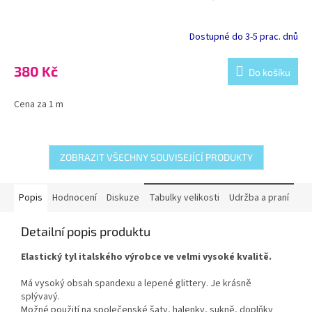
Dostupné do 3-5 prac. dnů
380 Kč
Do košíku
Cena za 1 m
ZOBRAZIT VŠECHNY SOUVISEJÍCÍ PRODUKTY
Popis
Hodnocení
Diskuze
Tabulky velikosti
Udržba a praní
Detailní popis produktu
Elastický tyl italského výrobce ve velmi vysoké kvalitě.
Má vysoký obsah spandexu a lepené glittery. Je krásně
splývavý.
Možné použití na společenské šaty, halenky, sukně, doplňky