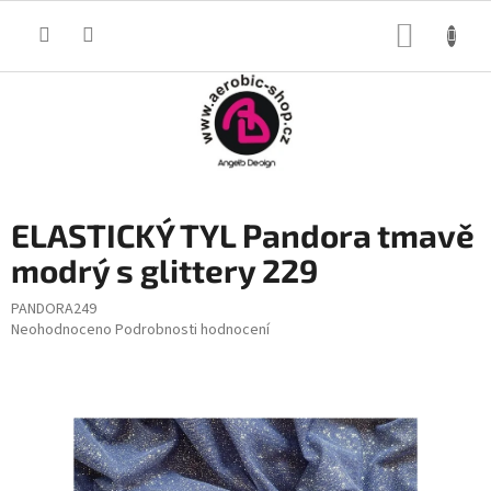
Přejít
na
NÁKUP
obsah
KOŠÍK
ELASTICKÝ TYL Pandora tmavě
modrý s glittery 229
PANDORA249
Průměrné
Neohodnoceno
Podrobnosti hodnocení
hodnocení
produktu
je
0,0
z
5
hvězdiček.