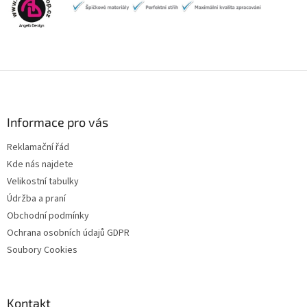
Z
á
p
a
Informace pro vás
t
Reklamační řád
í
Kde nás najdete
Velikostní tabulky
Údržba a praní
Obchodní podmínky
Ochrana osobních údajů GDPR
Soubory Cookies
Kontakt