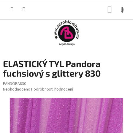
Přejít
na
NÁKUP
obsah
KOŠÍK
ELASTICKÝ TYL Pandora
fuchsiový s glittery 830
PANDORA830
Průměrné
Neohodnoceno
Podrobnosti hodnocení
hodnocení
produktu
je
0,0
z
5
hvězdiček.