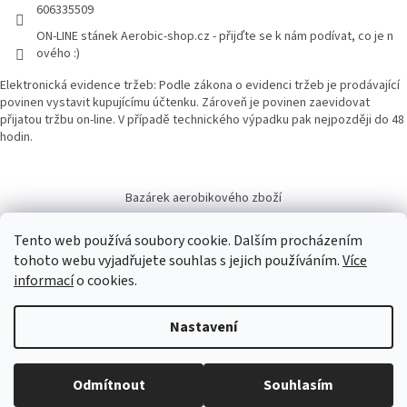
606335509
ON-LINE stánek Aerobic-shop.cz - přijďte se k nám podívat, co je n
ového :)
Elektronická evidence tržeb: Podle zákona o evidenci tržeb je prodávající
povinen vystavit kupujícímu účtenku. Zároveň je povinen zaevidovat
přijatou tržbu on-line. V případě technického výpadku pak nejpozději do 48
hodin.
Bazárek aerobikového zboží
Tento web používá soubory cookie. Dalším procházením
tohoto webu vyjadřujete souhlas s jejich používáním.
Více
informací
o cookies.
Vytvořil Shoptet
Nastavení
Copyright 2026
Aerobic-shop.cz
. Všechna práva vyhrazena.
Upravit
Odmítnout
Souhlasím
nastavení cookies