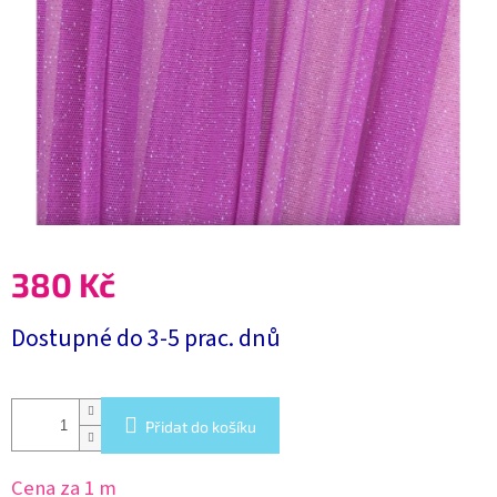
380 Kč
Měrná
Dostupné do 3-5 prac. dnů
cena:
Přidat do košíku
Cena za 1 m