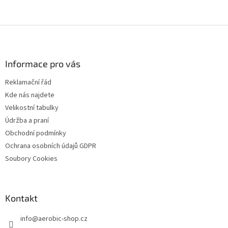
Z
á
p
a
Informace pro vás
t
Reklamační řád
í
Kde nás najdete
Velikostní tabulky
Údržba a praní
Obchodní podmínky
Ochrana osobních údajů GDPR
Soubory Cookies
Kontakt
info
@
aerobic-shop.cz