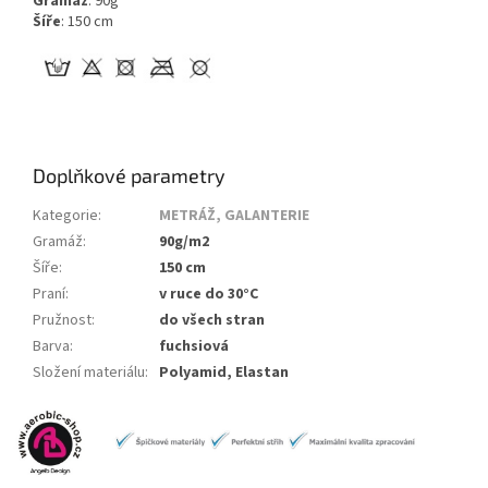
Gramáž
: 90g
Šíře
: 150 cm
Doplňkové parametry
Kategorie
:
METRÁŽ, GALANTERIE
Gramáž
:
90g/m2
Šíře
:
150 cm
Praní
:
v ruce do 30°C
Pružnost
:
do všech stran
Barva
:
fuchsiová
Složení materiálu
:
Polyamid, Elastan