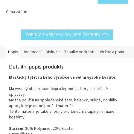
Cena za 1 m
ZOBRAZIT VŠECHNY SOUVISEJÍCÍ PRODUKTY
Popis
Hodnocení
Diskuze
Tabulky velikosti
Udržba a praní
Detailní popis produktu
Elastický tyl italského výrobce ve velmi vysoké kvalitě.
Má vysoký obsah spandexu a lepené glittery. Je krásně
splývavý.
Možné použití na společenské šaty, halenky, sukně, doplňky
apod., kde je nutné podšití materiálu.
Tento materiál je také vhodný pro taneční skupiny na různé
kostýmy.
Složení
: 80% Polyamid, 20% Elastan