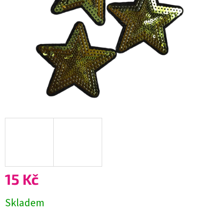
15 Kč
Měrná
Skladem
cena: