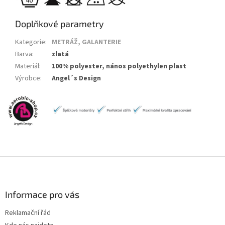
Doplňkové parametry
Kategorie
:
METRÁŽ, GALANTERIE
Barva
:
zlatá
Materiál
:
100% polyester, nános polyethylen plast
Výrobce
:
Angel´s Design
Z
á
p
a
Informace pro vás
t
Reklamační řád
í