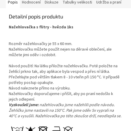
Popis
Hodnocení
Diskuze
Tabulky velikosti
Udržba a praní
Detailní popis produktu
Nažehlovačka s flitry - hvězda 1ks
Rozměr nažehlovačky je 55 x 60 mm.
Nažehlovačku můžete použít nejen na děravé oblečení, ale
můžete jimi oděv i ozdobit.
Návod použití: Na látku přiložte nažehlovačku. Poté položte na
žehlící prkno tak, aby aplikace byla vespod a přes ní látka.
Přežehlujte pod větším tlakem 8 - 10 vteřin při 150 °C. V případě
potřeby postup opakujte.
Návod naleznete přímo na výrobku.
Nažehlovačky doporučujeme i přišít, aby po praní nedošlo k
jejich odlepení.
Vyzkoušeli jsme:
nažehlovačku jsme nažehlili podle návodu.
Žehličku jsme nastavili na 150°C. Pak jsme oděv 5x vyprali na
40°C a vysušili. Nažehlovačka po této zkoušce drží, neodlepila se.