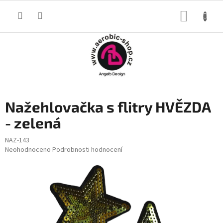
Přejít
na
NÁKUP
obsah
KOŠÍK
Nažehlovačka s flitry HVĚZDA
- zelená
NAZ-143
Průměrné
Neohodnoceno
Podrobnosti hodnocení
hodnocení
produktu
je
0,0
z
5
hvězdiček.