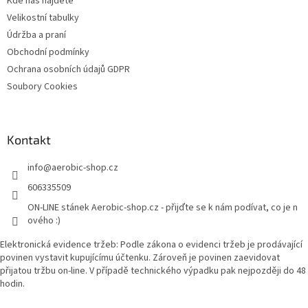
Kde nás najdete
Velikostní tabulky
Údržba a praní
Obchodní podmínky
Ochrana osobních údajů GDPR
Soubory Cookies
Kontakt
info
@
aerobic-shop.cz
606335509
ON-LINE stánek Aerobic-shop.cz - přijďte se k nám podívat, co je n
ového :)
Elektronická evidence tržeb: Podle zákona o evidenci tržeb je prodávající
povinen vystavit kupujícímu účtenku. Zároveň je povinen zaevidovat
přijatou tržbu on-line. V případě technického výpadku pak nejpozději do 48
hodin.