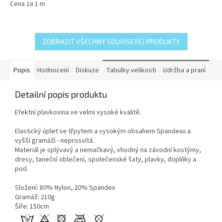
Cena za 1 m
ZOBRAZIT VŠECHNY SOUVISEJÍCÍ PRODUKTY
Popis
Hodnocení
Diskuze
Tabulky velikosti
Udržba a praní
Detailní popis produktu
Efektní plavkovina ve velmi vysoké kvalitě.
Elastický úplet se třpytem a vysokým obsahem Spandexu a
vyšší gramáží - neprosvítá.
Materiál je splývavý a nemačkavý, vhodný na závodní kostýmy,
dresy, taneční oblečení, společenské šaty, plavky, doplňky a
pod.
Složení: 80% Nylon, 20% Spandex
Gramáž: 210g
Šíře: 150cm