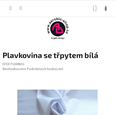
Přejít
na
NÁKUP
obsah
KOŠÍK
Plavkovina se třpytem bílá
EFEKTSAMBA1
Průměrné
Neohodnoceno
Podrobnosti hodnocení
hodnocení
produktu
je
0,0
z
5
hvězdiček.