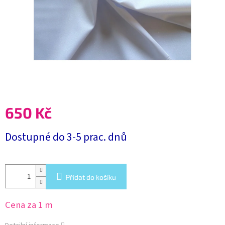
650 Kč
Měrná
Dostupné do 3-5 prac. dnů
cena:
Přidat do košíku
Cena za 1 m