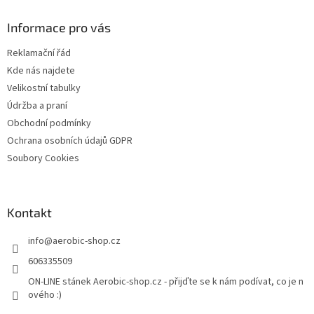
p
a
Informace pro vás
t
Reklamační řád
í
Kde nás najdete
Velikostní tabulky
Údržba a praní
Obchodní podmínky
Ochrana osobních údajů GDPR
Soubory Cookies
Kontakt
info
@
aerobic-shop.cz
606335509
ON-LINE stánek Aerobic-shop.cz - přijďte se k nám podívat, co je n
ového :)