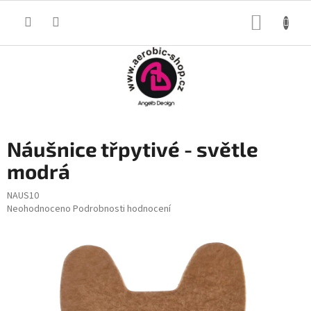
Přejít
na
NÁKUP
obsah
KOŠÍK
Náušnice třpytivé - světle
modrá
NAUS10
Průměrné
Neohodnoceno
Podrobnosti hodnocení
hodnocení
produktu
je
0,0
z
5
hvězdiček.