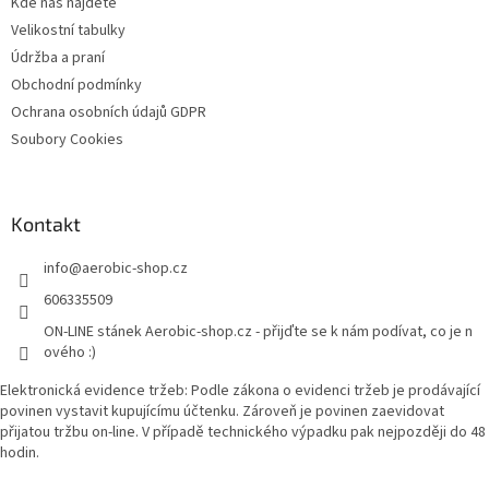
Kde nás najdete
Velikostní tabulky
Údržba a praní
Obchodní podmínky
Ochrana osobních údajů GDPR
Soubory Cookies
Kontakt
info
@
aerobic-shop.cz
606335509
ON-LINE stánek Aerobic-shop.cz - přijďte se k nám podívat, co je n
ového :)
Elektronická evidence tržeb: Podle zákona o evidenci tržeb je prodávající
povinen vystavit kupujícímu účtenku. Zároveň je povinen zaevidovat
přijatou tržbu on-line. V případě technického výpadku pak nejpozději do 48
hodin.