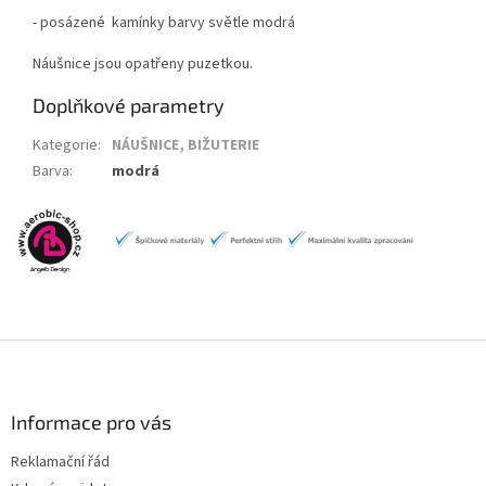
- posázené kamínky barvy světle modrá
Náušnice jsou opatřeny puzetkou.
Doplňkové parametry
Kategorie
:
NÁUŠNICE, BIŽUTERIE
Barva
:
modrá
Z
á
p
a
Informace pro vás
t
Reklamační řád
í