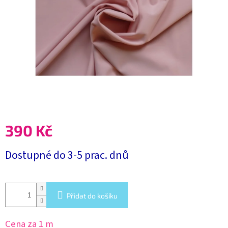
390 Kč
Měrná
Dostupné do 3-5 prac. dnů
cena:
Přidat do košíku
Cena za 1 m