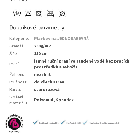
Doplňkové parametry
Kategorie
:
Plavkovina JEDNOBAREVNÁ
Gramáž
:
200g/m2
Šíře
:
150 cm
jemné ruční praní ve studené vodě bez pracích
Praní
:
prostředků a aviváže
Žehlení
:
nežehlit
Pružnost
:
do všech stran
Barva
:
starorůžová
Složení
Polyamid, Spandex
materiálu
: