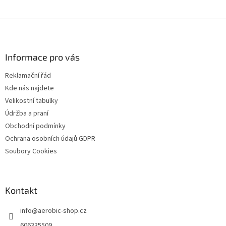
Z
á
p
a
Informace pro vás
t
Reklamační řád
í
Kde nás najdete
Velikostní tabulky
Údržba a praní
Obchodní podmínky
Ochrana osobních údajů GDPR
Soubory Cookies
Kontakt
info
@
aerobic-shop.cz
606335509