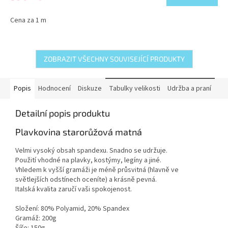
Cena za 1 m
ZOBRAZIT VŠECHNY SOUVISEJÍCÍ PRODUKTY
Popis
Hodnocení
Diskuze
Tabulky velikosti
Udržba a praní
Detailní popis produktu
Plavkovina starorůžová matná
Velmi vysoký obsah spandexu. Snadno se udržuje.
Použití vhodné na plavky, kostýmy, legíny a jiné.
Vhledem k vyšší gramáži je méně průsvitná (hlavně ve
světlejších odstínech oceníte) a krásně pevná.
Italská kvalita zaručí vaši spokojenost.
Složení: 80% Polyamid, 20% Spandex
Gramáž: 200g
Šíře: 150g