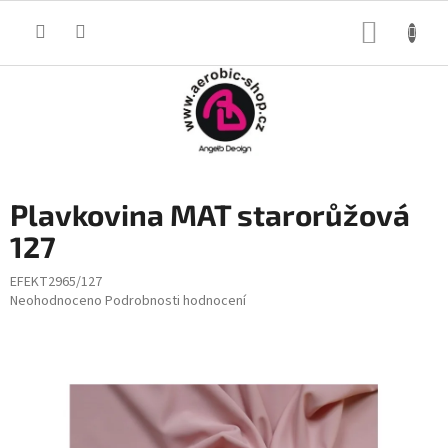
Přejít
na
NÁKUP
obsah
KOŠÍK
Plavkovina MAT starorůžová
127
EFEKT2965/127
Průměrné
Neohodnoceno
Podrobnosti hodnocení
hodnocení
produktu
je
0,0
z
5
hvězdiček.