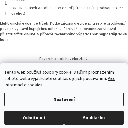
ON-LINE stánek Aerobic-shop.cz - přijďte se k nám podívat, co je n
ového :)
Elektronická evidence tržeb: Podle zákona o evidenci tržeb je prodávající
povinen vystavit kupujícímu účtenku. Zároveň je povinen zaevidovat
přijatou tržbu on-line. V případě technického výpadku pak nejpozději do 48
hodin.
Bazárek aerobikového zboží
Tento web používá soubory cookie. Dalším procházením
tohoto webu vyjadřujete souhlas s jejich používáním.
Více
informací
o cookies.
Vytvořil Shoptet
Nastavení
Copyright 2026
Aerobic-shop.cz
. Všechna práva vyhrazena.
Upravit
Odmítnout
Souhlasím
nastavení cookies