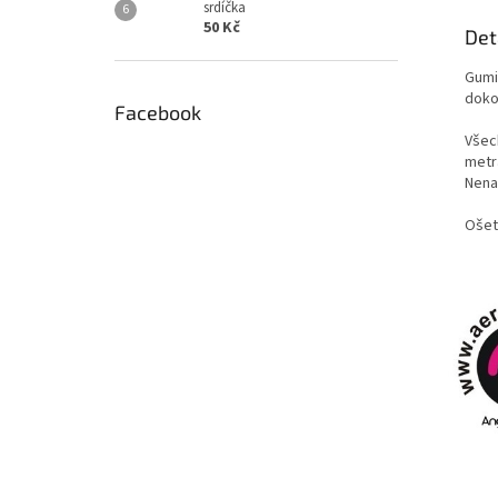
srdíčka
50 Kč
Det
Gumi
doko
Facebook
Všech
metr
Nenaš
Ošet