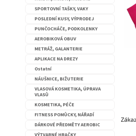
n
SPORTOVNÍ TAŠKY, VAKY
e
l
POSLEDNÍ KUSY, VÝPRODEJ
PUNČOCHÁČE, PODKOLENKY
AEROBIKOVÁ OBUV
METRÁŽ, GALANTERIE
APLIKACE NA DREZY
Ostatní
NÁUŠNICE, BIŽUTERIE
VLASOVÁ KOSMETIKA, ÚPRAVA
VLASŮ
KOSMETIKA, PÉČE
FITNESS POMŮCKY, NÁŘADÍ
Zákaz
DÁRKOVÉ PŘEDMĚTY AEROBIC
VÝTVARNÉ HRAČKY