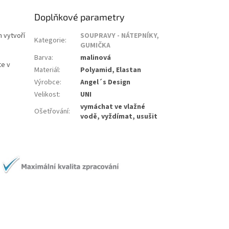
Doplňkové parametry
 vytvoří
SOUPRAVY - NÁTEPNÍKY,
Kategorie
:
GUMIČKA
Barva
:
malinová
te v
Materiál
:
Polyamid, Elastan
Výrobce
:
Angel´s Design
Velikost
:
UNI
vymáchat ve vlažné
Ošetřování
:
vodě, vyždímat, usušit