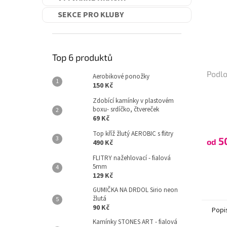
SEKCE PRO KLUBY
Top 6 produktů
Podl
Aerobikové ponožky
150 Kč
Zdobící kamínky v plastovém
boxu- srdíčko, čtvereček
69 Kč
Top kříž žlutý AEROBIC s flitry
5
od
490 Kč
FLITRY nažehlovací - fialová
5mm
129 Kč
GUMIČKA NA DRDOL Sirio neon
žlutá
90 Kč
Popi
Kamínky STONES ART - fialová