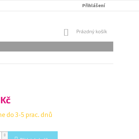
Přihlášení
ÚDRŽBA A PRANÍ
OBCHODNÍ PODMÍNKY
OCHRANA OSOB
NÁKUPNÍ
Prázdný košík
KOŠÍK
 Kč
e do 3-5 prac. dnů