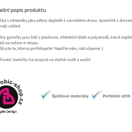
ailní popis produktu
čka s nátepníky jako pěkný doplněk k závodnímu dresu. Společně s dresem
nalý vzhled.
ny gumičky jsou šité z plavkovin, efektních látek a polyamidů, které najde
áži na našem e-shopu.
li jste tu, kterou potřebujete? Napište nám, rádi ušijeme :)
řování: Gumičky lze proprat ve vlažné vodě a usušit.