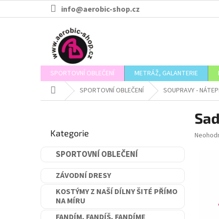
Přejít
info@aerobic-shop.cz
na
obsah
SPORTOVNÍ OBLEČENÍ
METRÁŽ, GALANTERIE
Domů
SPORTOVNÍ OBLEČENÍ
SOUPRAVY - NÁTEP
P
Sad
o
Přeskočit
s
Kategorie
kategorie
Průměr
Neohod
t
hodnoce
r
produkt
SPORTOVNÍ OBLEČENÍ
a
je
n
0,0
ZÁVODNÍ DRESY
n
z
5
í
KOSTÝMY Z NAŠÍ DÍLNY ŠITÉ PŘÍMO
hvězdič
NA MÍRU
p
a
FANDÍM, FANDÍŠ, FANDÍME