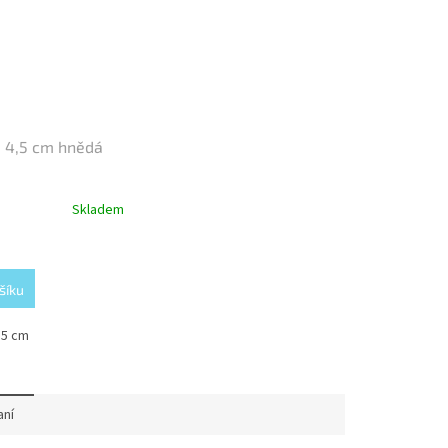
 4,5 cm hnědá
Skladem
šíku
,5 cm
aní