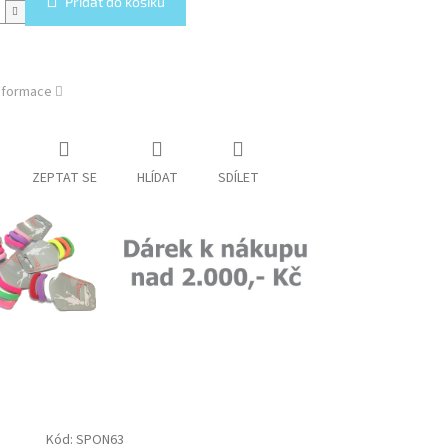
Přidat do košíku
a
informace
ZEPTAT SE
HLÍDAT
SDÍLET
Kód:
SPON63