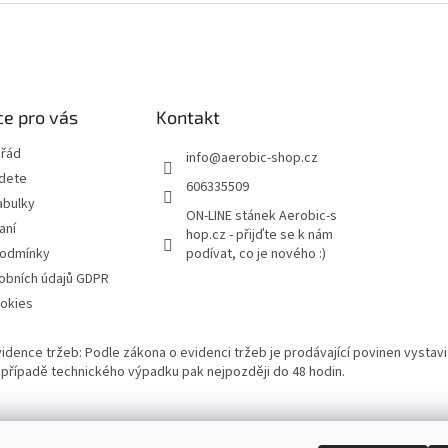
e pro vás
Kontakt
 řád
info
@
aerobic-shop.cz
jdete
606335509
abulky
ON-LINE stánek Aerobic-s
aní
hop.cz - přijďte se k nám
podmínky
podívat, co je nového :)
obních údajů GDPR
okies
vidence tržeb: Podle zákona o evidenci tržeb je prodávající povinen vystavi
 V případě technického výpadku pak nejpozději do 48 hodin.
Bazárek aerobikového zboží