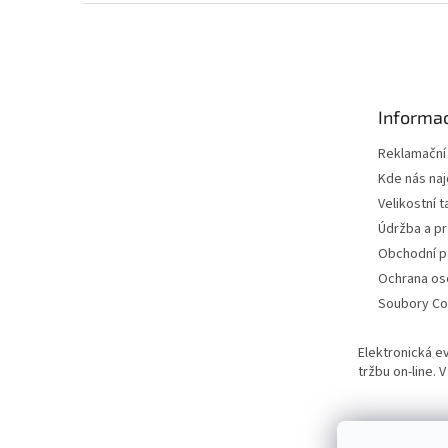
Z
á
p
a
t
Informac
í
Reklamační
Kde nás na
Velikostní t
Údržba a pr
Obchodní 
Ochrana os
Soubory Co
Elektronická e
tržbu on-line.