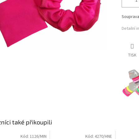
Souprav
Detailní 
TISK
níci také přikoupili
Kód:
1126/MIN
Kód:
4270/HNE