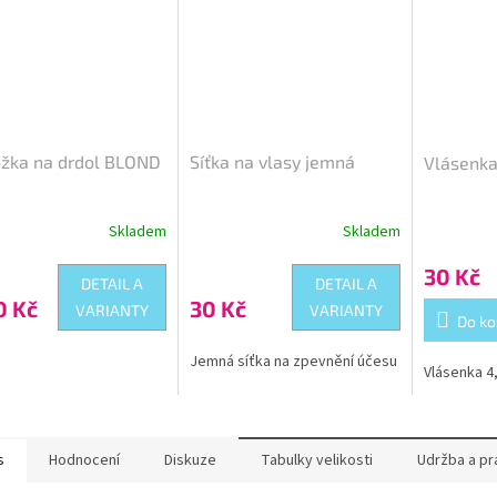
ožka na drdol BLOND
Síťka na vlasy jemná
Vlásenka
Skladem
Skladem
Průměrné
hodnocení
30 Kč
produktu
DETAIL A
DETAIL A
je
0 Kč
30 Kč
VARIANTY
VARIANTY
5,0
Do ko
z
5
Jemná síťka na zpevnění účesu
Vlásenka 4
hvězdiček.
s
Hodnocení
Diskuze
Tabulky velikosti
Udržba a pr