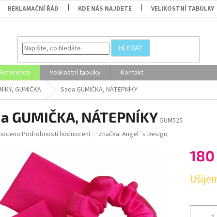
REKLAMAČNÍ ŘÁD
KDE NÁS NAJDETE
VELIKOSTNÍ TABULKY
HLEDAT
Reference
Velikostní tabulky
Kontakt
NÍKY, GUMIČKA
Sada GUMIČKA, NÁTEPNÍKY
a GUMIČKA, NÁTEPNÍKY
GUM525
né
noceno
Podrobnosti hodnocení
Značka:
Angel´s Design
ní
180
u
Měrná
Ušijem
cena:
ek.