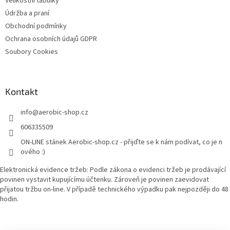
Velikostní tabulky
Údržba a praní
Obchodní podmínky
Ochrana osobních údajů GDPR
Soubory Cookies
Kontakt
info
@
aerobic-shop.cz
606335509
ON-LINE stánek Aerobic-shop.cz - přijďte se k nám podívat, co je n
ového :)
Elektronická evidence tržeb: Podle zákona o evidenci tržeb je prodávající
povinen vystavit kupujícímu účtenku. Zároveň je povinen zaevidovat
přijatou tržbu on-line. V případě technického výpadku pak nejpozději do 48
hodin.