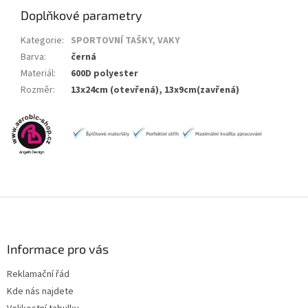
Doplňkové parametry
Kategorie
:
SPORTOVNÍ TAŠKY, VAKY
Barva
:
černá
Materiál
:
600D polyester
Rozměr
:
13x24cm (otevřená), 13x9cm(zavřená)
Z
á
p
a
Informace pro vás
t
Reklamační řád
í
Kde nás najdete