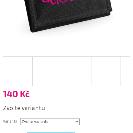
140 Kč
Měrná
Zvolte variantu
cena:
Varianta