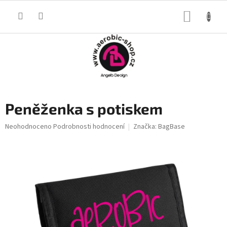
Přejít
na
NÁKUP
obsah
KOŠÍK
Peněženka s potiskem
Průměrné
Neohodnoceno
Podrobnosti hodnocení
Značka:
BagBase
hodnocení
produktu
je
0,0
z
5
hvězdiček.