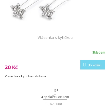
d
u
k
t
ů
Vlásenka s kytičkou
Skladem
Do košíku
20 Kč
Vlásenka s kytičkou stříbrná
S
1
3
t
r
37
položek celkem
O
á
v
NAHORU
n
l
k