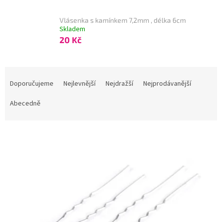
Vlásenka s kamínkem 7,2mm , délka 6cm
Skladem
20 Kč
Ř
a
Doporučujeme
Nejlevnější
Nejdražší
Nejprodávanější
z
e
Abecedně
n
í
V
p
Kód:
SPON01
ý
r
p
o
i
d
s
u
p
k
r
t
o
ů