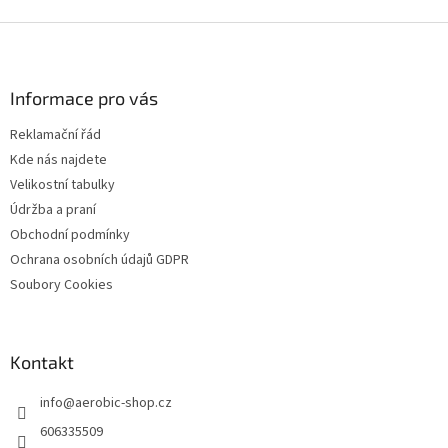
á
o
v
Z
d
á
a
á
n
c
p
í
í
a
Informace pro vás
p
t
r
Reklamační řád
í
v
Kde nás najdete
k
y
Velikostní tabulky
v
Údržba a praní
ý
Obchodní podmínky
p
i
Ochrana osobních údajů GDPR
s
Soubory Cookies
u
Kontakt
info
@
aerobic-shop.cz
606335509