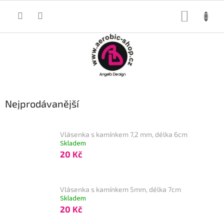
Přejít
na
NÁKUP
obsah
KOŠÍK
Nejprodávanější
Vlásenka s kamínkem 7,2 mm, délka 6cm
Skladem
20 Kč
Vlásenka s kamínkem 5mm, délka 7cm
Skladem
20 Kč