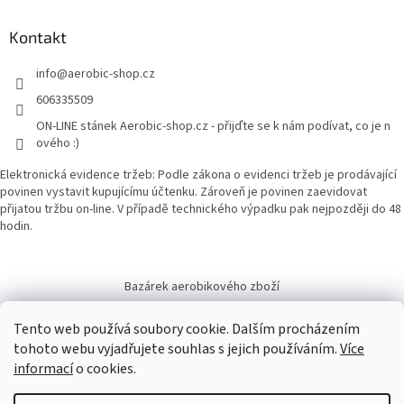
u
Kontakt
info
@
aerobic-shop.cz
606335509
ON-LINE stánek Aerobic-shop.cz - přijďte se k nám podívat, co je n
ového :)
Elektronická evidence tržeb: Podle zákona o evidenci tržeb je prodávající
povinen vystavit kupujícímu účtenku. Zároveň je povinen zaevidovat
přijatou tržbu on-line. V případě technického výpadku pak nejpozději do 48
hodin.
Bazárek aerobikového zboží
Tento web používá soubory cookie. Dalším procházením
tohoto webu vyjadřujete souhlas s jejich používáním.
Více
informací
o cookies.
Vytvořil Shoptet