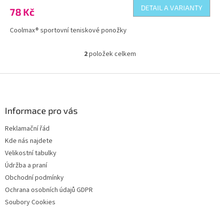
DETAIL A VARIANTY
78 Kč
Coolmax® sportovní teniskové ponožky
2
položek celkem
O
v
l
Z
á
á
d
p
a
a
Informace pro vás
c
t
í
Reklamační řád
í
p
Kde nás najdete
r
v
Velikostní tabulky
k
Údržba a praní
y
Obchodní podmínky
v
ý
Ochrana osobních údajů GDPR
p
Soubory Cookies
i
s