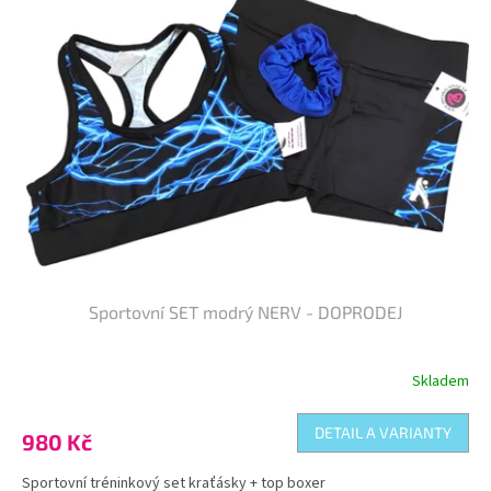
Sportovní SET modrý NERV - DOPRODEJ
Skladem
DETAIL A VARIANTY
980 Kč
Sportovní tréninkový set kraťásky + top boxer