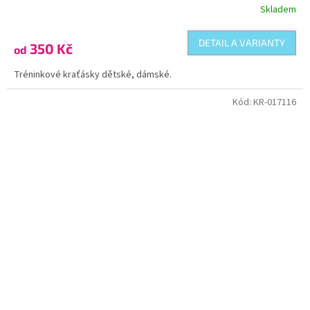
Skladem
DETAIL A VARIANTY
350 Kč
od
Tréninkové kraťásky dětské, dámské.
Kód:
KR-017116