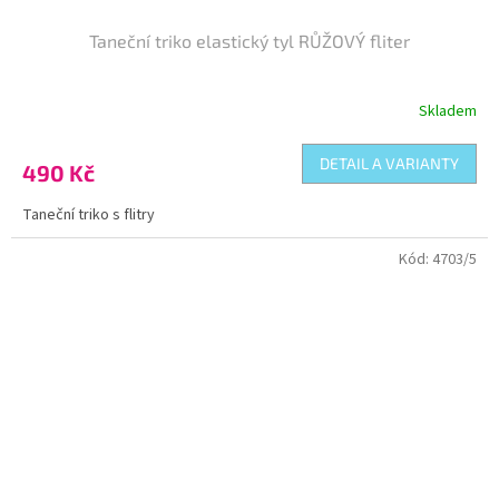
Taneční triko elastický tyl RŮŽOVÝ fliter
Skladem
DETAIL A VARIANTY
490 Kč
Taneční triko s flitry
Kód:
4703/5