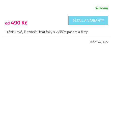
Skladem
DETAIL A VARIANTY
490 Kč
od
Tréninkové, či taneční kraťásky s vyšším pasem a flitry
Kód:
4706/5