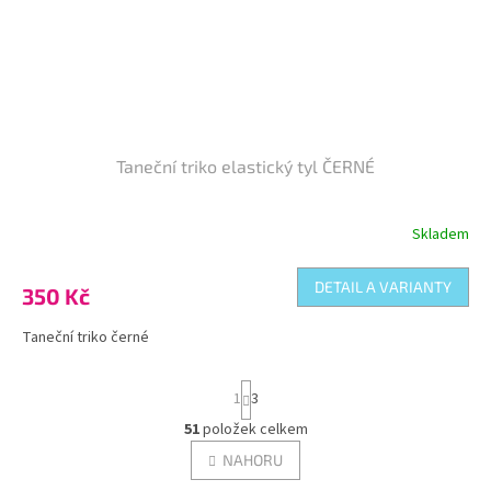
Taneční triko elastický tyl ČERNÉ
Skladem
DETAIL A VARIANTY
350 Kč
Taneční triko černé
S
1
3
t
r
51
položek celkem
O
á
v
NAHORU
n
l
k