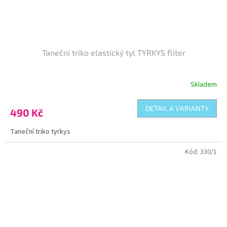
Taneční triko elastický tyl TYRKYS fliter
Skladem
DETAIL A VARIANTY
490 Kč
Taneční triko tyrkys
Kód:
330/1