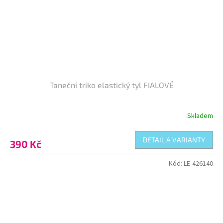
Taneční triko elastický tyl FIALOVÉ
Skladem
DETAIL A VARIANTY
390 Kč
Kód:
LE-426140