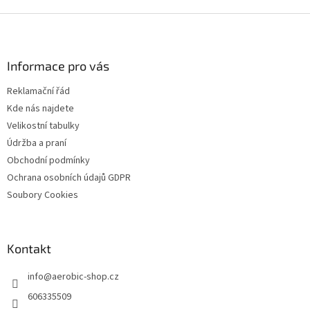
á
o
v
Z
d
á
a
á
n
c
p
í
í
a
Informace pro vás
p
t
r
Reklamační řád
í
v
Kde nás najdete
k
y
Velikostní tabulky
v
Údržba a praní
ý
Obchodní podmínky
p
i
Ochrana osobních údajů GDPR
s
Soubory Cookies
u
Kontakt
info
@
aerobic-shop.cz
606335509