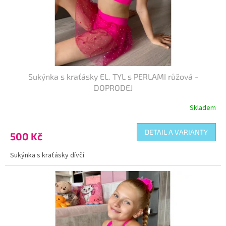
d
u
k
t
ů
Sukýnka s kraťásky EL. TYL s PERLAMI růžová -
DOPRODEJ
Skladem
Průměrné
hodnocení
produktu
DETAIL A VARIANTY
500 Kč
je
5,0
Sukýnka s kraťásky dívčí
z
5
Kód:
KR-001140
hvězdiček.