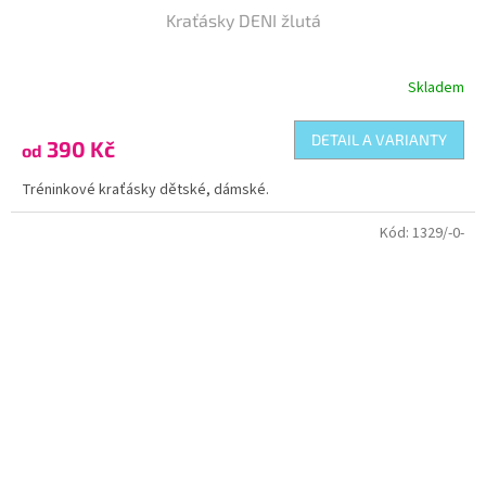
Kraťásky DENI žlutá
Skladem
DETAIL A VARIANTY
390 Kč
od
Tréninkové kraťásky dětské, dámské.
Kód:
1329/-0-