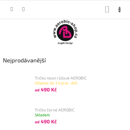
Přejít
na
NÁKUP
obsah
KOŠÍK
Nejprodávanější
Tričko neon růžové AEROBIC
Ušijeme do 3-5 prac. dnů
490 Kč
od
Tričko černé AEROBIC
Skladem
490 Kč
od