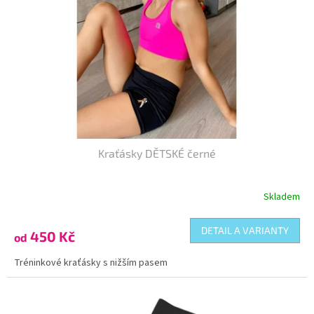
Kraťásky DĚTSKÉ černé
Skladem
DETAIL A VARIANTY
450 Kč
od
Tréninkové kraťásky s nižším pasem
Kód:
5997/146