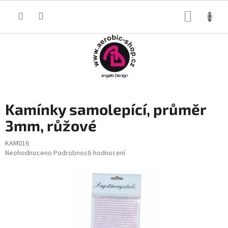
Přejít
na
NÁKUP
obsah
KOŠÍK
Kamínky samolepící, průměr
3mm, růžové
KAM016
Průměrné
Neohodnoceno
Podrobnosti hodnocení
hodnocení
produktu
je
0,0
z
5
hvězdiček.