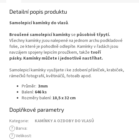
Detailní popis produktu
Samolepicí kamínky do vlasů
.
Broušené samolepicí kamínky
se
působivě třpytí.
Všechny kamínky jsou nalepené na jednom archu podkladové
folie, ze které je pohodlně odlepíte. Kamínky v řadách jsou
navzájem spojeny lepicím proužkem, takže
tvoří
pásky.
Kamínky můžete i jednotlivě nastříhat.
Samolepicí kamínky využijete i ke zdobení přáníček, krabiček,
rámečků fotografií, květináčů, fotoalb apod.
Průměr:
3mm
Balení:
646 ks
Rozměry balení:
10,5 x 32 cm
Doplňkové parametry
Kategorie
:
KAMÍNKY A OZDOBY DO VLASŮ
?
Barva
:
?
Velikost
: