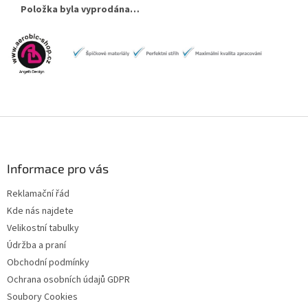
Položka byla vyprodána…
Z
á
p
a
Informace pro vás
t
Reklamační řád
í
Kde nás najdete
Velikostní tabulky
Údržba a praní
Obchodní podmínky
Ochrana osobních údajů GDPR
Soubory Cookies