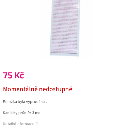
75 Kč
Měrná
Momentálně nedostupné
cena:
Položka byla vyprodána…
Kamínky průměr 3 mm
Detailní informace