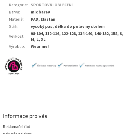
Kategorie
:
SPORTOVNÍ OBLEČENÍ
Barva
:
mix barev
Materiál
:
PAD, Elastan
Střih
:
vysoký pas, délka do poloviny stehen
98-104, 110-116, 122-128, 134-140, 146-152, 158, S,
Velikost
:
M, L, XL
Výrobce
:
Wear me!
Z
á
p
a
Informace pro vás
t
Reklamační řád
í