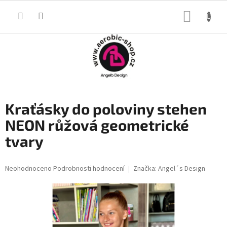
Přejít
na
NÁKUP
obsah
KOŠÍK
Kraťásky do poloviny stehen
NEON růžová geometrické
tvary
Průměrné
Neohodnoceno
Podrobnosti hodnocení
Značka:
Angel´s Design
hodnocení
produktu
je
0,0
z
5