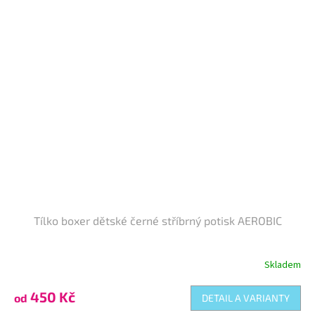
Tílko boxer dětské černé stříbrný potisk AEROBIC
Skladem
450 Kč
od
DETAIL A VARIANTY