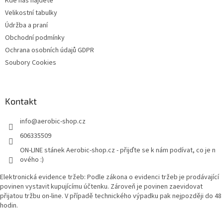
Kde nás najdete
Velikostní tabulky
Údržba a praní
Obchodní podmínky
Ochrana osobních údajů GDPR
Soubory Cookies
Kontakt
info
@
aerobic-shop.cz
606335509
ON-LINE stánek Aerobic-shop.cz - přijďte se k nám podívat, co je n
ového :)
Elektronická evidence tržeb: Podle zákona o evidenci tržeb je prodávající
povinen vystavit kupujícímu účtenku. Zároveň je povinen zaevidovat
přijatou tržbu on-line. V případě technického výpadku pak nejpozději do 48
hodin.