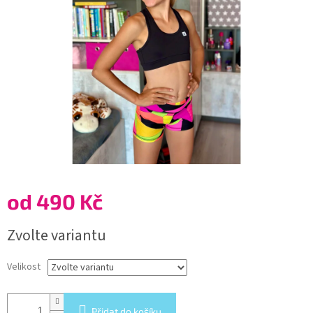
hvězdiček.
od
490 Kč
Měrná
Zvolte variantu
cena:
Velikost
Přidat do košíku