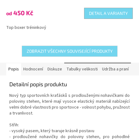
450 Kč
od
DETAIL A VARIANTY
Top boxer tréninkový
ZOBRAZIT VŠECHNY SOUVISEJÍCÍ PRODUKTY
Popis
Hodnocení
Diskuze
Tabulky velikosti
Udržba a praní
Detailní popis produktu
Nový typ sportovních kraťásků s prodlouženými nohavičkami do
poloviny stehen, které mají vysoce elastický materiál nabízející
velmi dobré vlastnosti pro sportovce - volnost pohybu, pružnost
a trvanlivost.
Střih:
- vysoký pasem, který tvaruje krásně postavu
- prodloužené nohavičky do poloviny stehen, pro pohodlné