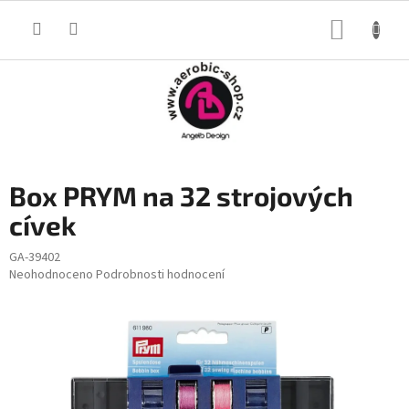
Přejít
na
NÁKUP
obsah
KOŠÍK
Box PRYM na 32 strojových
cívek
GA-39402
Průměrné
Neohodnoceno
Podrobnosti hodnocení
hodnocení
produktu
je
0,0
z
5
hvězdiček.