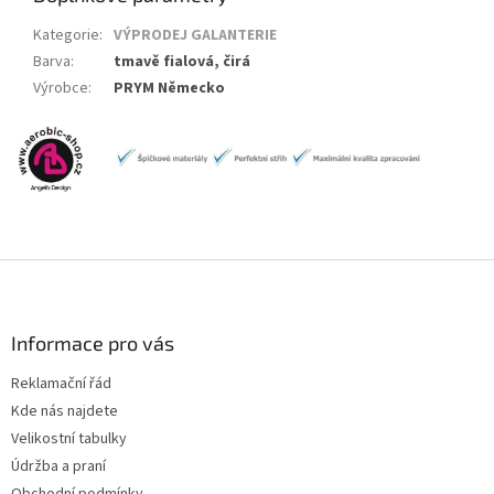
Kategorie
:
VÝPRODEJ GALANTERIE
Barva
:
tmavě fialová, čirá
Výrobce
:
PRYM Německo
Z
á
p
a
Informace pro vás
t
Reklamační řád
í
Kde nás najdete
Velikostní tabulky
Údržba a praní