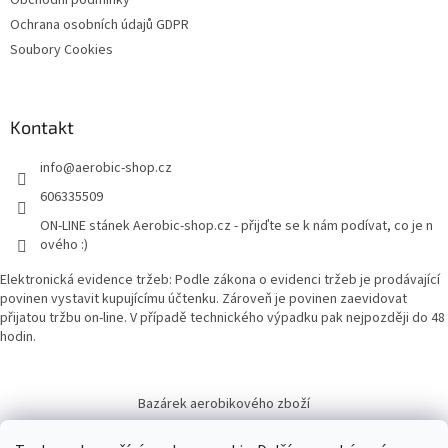
Obchodní podmínky
Ochrana osobních údajů GDPR
Soubory Cookies
Kontakt
info
@
aerobic-shop.cz
606335509
ON-LINE stánek Aerobic-shop.cz - přijďte se k nám podívat, co je n
ového :)
Elektronická evidence tržeb: Podle zákona o evidenci tržeb je prodávající
povinen vystavit kupujícímu účtenku. Zároveň je povinen zaevidovat
přijatou tržbu on-line. V případě technického výpadku pak nejpozději do 48
hodin.
Bazárek aerobikového zboží