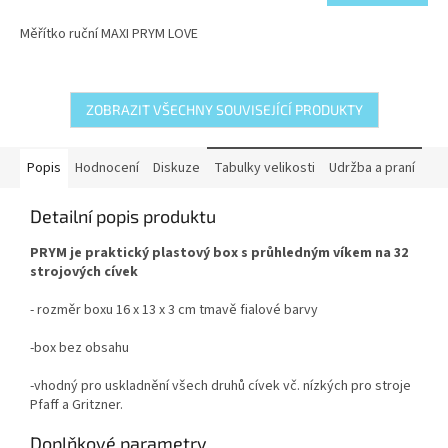
Měřítko ruční MAXI PRYM LOVE
ZOBRAZIT VŠECHNY SOUVISEJÍCÍ PRODUKTY
Popis
Hodnocení
Diskuze
Tabulky velikosti
Udržba a praní
Detailní popis produktu
PRYM je praktický plastový box s průhledným víkem na 32
strojových cívek
-
rozměr boxu 16 x 13 x 3 cm tmavě fialové barvy
-box bez obsahu
-vhodný pro uskladnění všech druhů cívek vč. nízkých pro stroje
Pfaff a Gritzner.
Doplňkové parametry